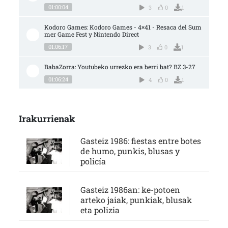
01:00:04
3
0
1
Kodoro Games: Kodoro Games - 4×41 - Resaca del Sum
mer Game Fest y Nintendo Direct
01:06:17
3
0
1
BabaZorra: Youtubeko urrezko era berri bat? BZ 3-27
01:06:24
4
0
1
Irakurrienak
Gasteiz 1986: fiestas entre botes
de humo, punkis, blusas y
policía
Gasteiz 1986an: ke-potoen
arteko jaiak, punkiak, blusak
eta polizia