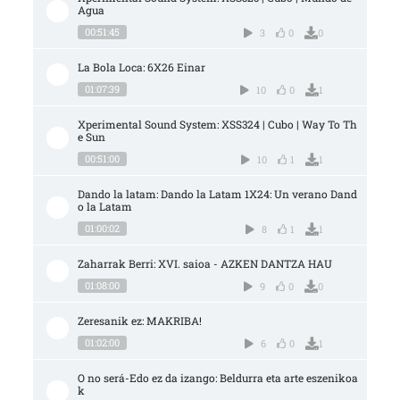
Agua
00:51:45
3
0
0
La Bola Loca: 6X26 Einar
01:07:39
10
0
1
Xperimental Sound System: XSS324 | Cubo | Way To Th
e Sun
00:51:00
10
1
1
Dando la latam: Dando la Latam 1X24: Un verano Dand
o la Latam
01:00:02
8
1
1
Zaharrak Berri: XVI. saioa - AZKEN DANTZA HAU
01:08:00
9
0
0
Zeresanik ez: MAKRIBA!
01:02:00
6
0
1
O no será-Edo ez da izango: Beldurra eta arte eszenikoa
k