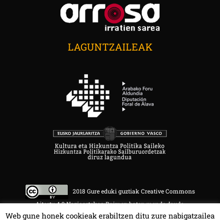
LAGUNTZAILEAK
2018 Gure eduki guztiak Creative Commons
Aitortu 4.0 Nazioartekoa Baimen baten mende daude.
Web gune honek cookieak erabiltzen ditu zure nabigatzailea