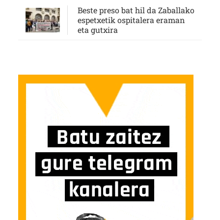
Beste preso bat hil da Zaballako
espetxetik ospitalera eraman
eta gutxira