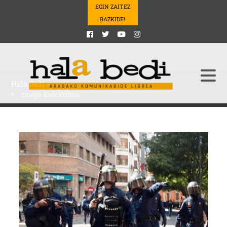
EGIN ZAITEZ
BAZKIDE!
Hala Bedi
>
txago kolektiboa