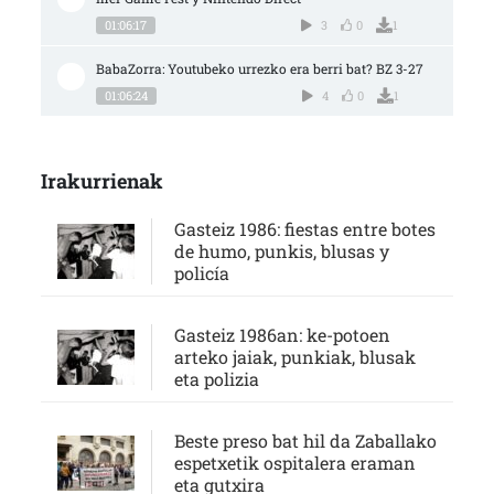
01:06:17
3
0
1
BabaZorra: Youtubeko urrezko era berri bat? BZ 3-27
01:06:24
4
0
1
Irakurrienak
Gasteiz 1986: fiestas entre botes
de humo, punkis, blusas y
policía
Gasteiz 1986an: ke-potoen
arteko jaiak, punkiak, blusak
eta polizia
Beste preso bat hil da Zaballako
espetxetik ospitalera eraman
eta gutxira