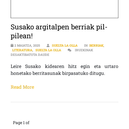
Susako argitalpen berriak pil-
pilean!
2 MAIATZA, 2025
SUELTA LA OLLA
IN
BERRIAK
,
LITERATURA
,
SUELTA LA OLLA
IRUZKINAK
SUSAKO ARGITALPEN BERRIAK PIL-PILEAN! SARR
DESAKTIBATUTA DAUDE
Leire Susako kidearen hitz egin eta urtaro
honetako berritasunak birpasatuko ditugu.
Read More
Page 1 of