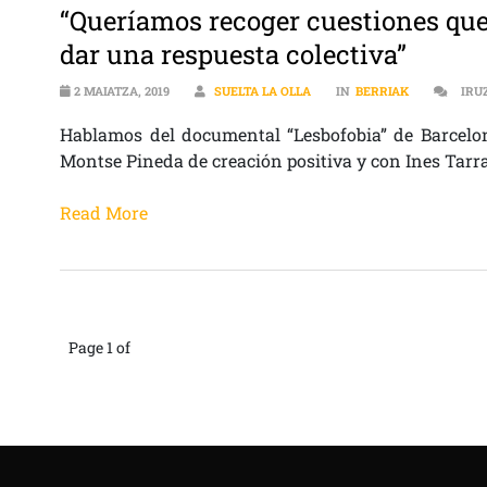
“Queríamos recoger cuestiones qu
dar una respuesta colectiva”
2 MAIATZA, 2019
SUELTA LA OLLA
IN
BERRIAK
IRU
Hablamos del documental “Lesbofobia” de Barcelon
Montse Pineda de creación positiva y con Ines Tarra
Read More
Page 1 of