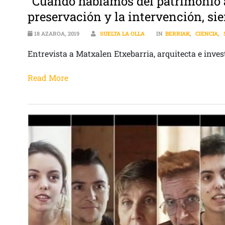
“Cuando hablamos del patrimonio a
preservación y la intervención, si
18 AZAROA, 2019
SUELTA LA OLLA
IN
BERRIAK
,
CIENCIA
,
Entrevista a Matxalen Etxebarria, arquitecta e invest
Read More