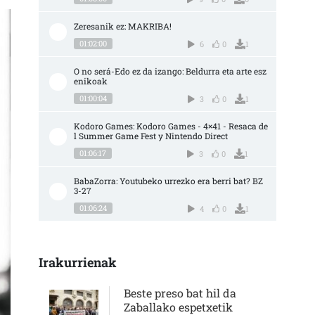
Zeresanik ez: MAKRIBA!
01:02:00
6
0
1
O no será-Edo ez da izango: Beldurra eta arte esz
enikoak
01:00:04
3
0
1
Kodoro Games: Kodoro Games - 4×41 - Resaca de
l Summer Game Fest y Nintendo Direct
01:06:17
3
0
1
BabaZorra: Youtubeko urrezko era berri bat? BZ 
3-27
01:06:24
4
0
1
Irakurrienak
Beste preso bat hil da
Zaballako espetxetik