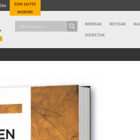
EGIN ZAITEZ
ERA
BAZKIDE!
BERRIAK
IRITZIAK
HA
ZOZKETAK