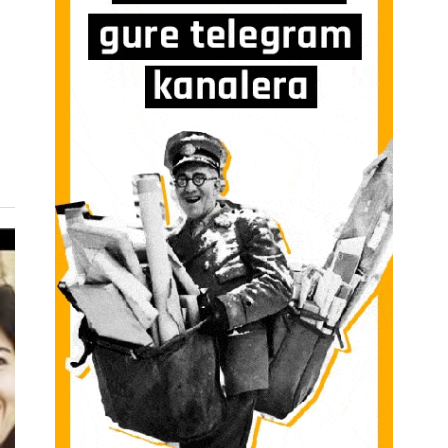
DEL PATRIMONIO ARQUITECTÓNICO, HAY UNA LUCHA ENTRE LA PRESERVACIÓN