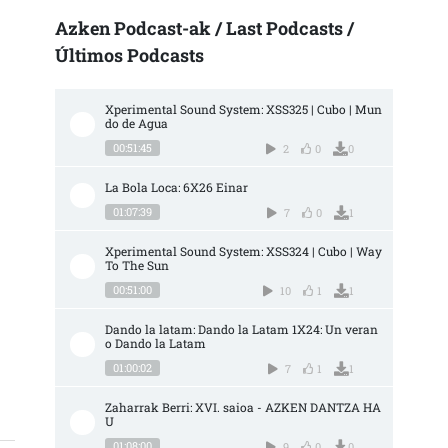
Azken Podcast-ak / Last Podcasts /
Últimos Podcasts
Xperimental Sound System: XSS325 | Cubo | Mun
do de Agua
00:51:45
2
0
0
La Bola Loca: 6X26 Einar
01:07:39
7
0
1
Xperimental Sound System: XSS324 | Cubo | Way 
To The Sun
00:51:00
10
1
1
 | “TODO ESTO DEJA HUELLA EN LA CONCIENCIA COLECTIVA Y ESA SENSACIÓN D
Dando la latam: Dando la Latam 1X24: Un veran
o Dando la Latam
01:00:02
7
1
1
Zaharrak Berri: XVI. saioa - AZKEN DANTZA HA
U
01:08:00
9
0
0