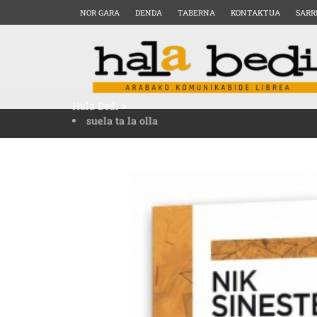
NOR GARA
DENDA
TABERNA
KONTAKTUA
SARR
Hala Bedi
>
suela ta la olla