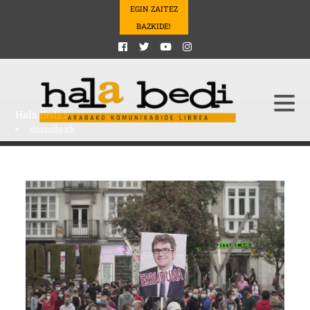
EGIN ZAITEZ
BAZKIDE!
Hala Bedi
>
sorosleak