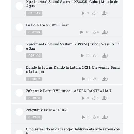
Xperimental Sound System: XSS325 | Cubo | Mundo de 
Agua
00:51:45
3
0
0
La Bola Loca: 6X26 Einar
01:07:39
10
0
1
Xperimental Sound System: XSS324 | Cubo | Way To Th
e Sun
00:51:00
10
1
1
Dando la latam: Dando la Latam 1X24: Un verano Dand
o la Latam
01:00:02
8
1
1
Zaharrak Berri: XVI. saioa - AZKEN DANTZA HAU
01:08:00
9
0
0
Zeresanik ez: MAKRIBA!
01:02:00
6
0
1
O no será-Edo ez da izango: Beldurra eta arte eszenikoa
k