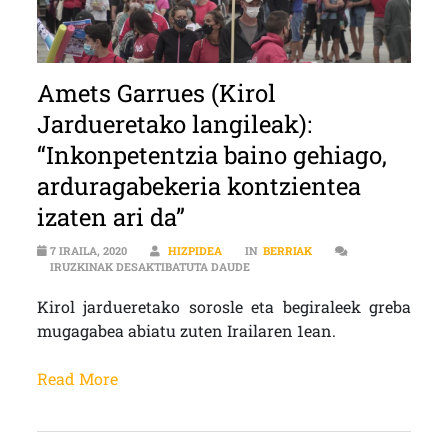
Amets Garrues (Kirol
Jardueretako langileak):
“Inkonpetentzia baino gehiago,
arduragabekeria kontzientea
izaten ari da”
7 IRAILA, 2020
HIZPIDEA
IN
BERRIAK
AMETS GARRUES (KIROL JARDUERE
IRUZKINAK DESAKTIBATUTA DAUDE
Kirol jardueretako sorosle eta begiraleek greba
mugagabea abiatu zuten Irailaren 1ean.
Read More