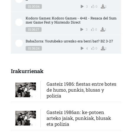
01:00:04
3
0
1
Kodoro Games: Kodoro Games - 4×41 - Resaca del Sum
mer Game Fest y Nintendo Direct
01:06:17
3
0
1
BabaZorra: Youtubeko urrezko era berri bat? BZ 3-27
01:06:24
4
0
1
Irakurrienak
Gasteiz 1986: fiestas entre botes
de humo, punkis, blusas y
policía
Gasteiz 1986an: ke-potoen
arteko jaiak, punkiak, blusak
eta polizia