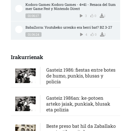
Kodoro Games: Kodoro Games - 4×41 - Resaca del Sum
mer Game Fest y Nintendo Direct
01:06:17
3
0
1
BabaZorra: Youtubeko urrezko era berri bat? BZ 3-27
01:06:24
4
0
1
Irakurrienak
Gasteiz 1986: fiestas entre botes
de humo, punkis, blusas y
policía
Gasteiz 1986an: ke-potoen
arteko jaiak, punkiak, blusak
eta polizia
Beste preso bat hil da Zaballako