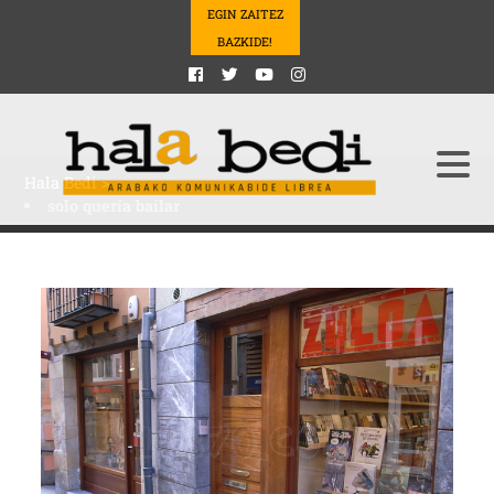
EGIN ZAITEZ
BAZKIDE!
Hala Bedi
>
solo quería bailar