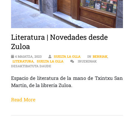
Literatura | Novedades desde
Zuloa
4 MAIATZA, 2023
SUELTA LA OLLA
IN
BERRIAK
,
LITERATURA
,
SUELTA LA OLLA
IRUZKINAK
LITERATURA | NOVEDADES DESDE ZULOA SARRE
DESAKTIBATUTA DAUDE
Espacio de literatura de la mano de Txintxu San
Martín, de la librería Zuloa.
Read More