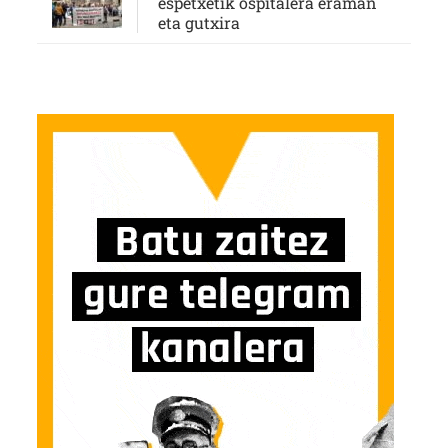
espetxetik ospitalera eraman
eta gutxira