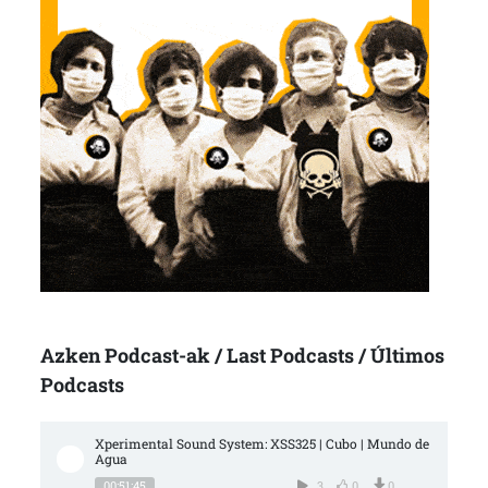
Azken Podcast-ak / Last Podcasts / Últimos
Podcasts
Xperimental Sound System: XSS325 | Cubo | Mundo de 
Agua
00:51:45
3
0
0