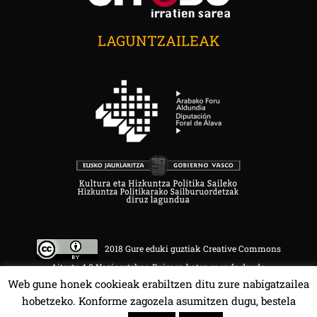
LAGUNTZAILEAK
2018 Gure eduki guztiak Creative Commons
Aitortu 4.0 Nazioartekoa Baimen baten mende daude.
Web gune honek cookieak erabiltzen ditu zure nabigatzailea
hobetzeko. Konforme zagozela asumitzen dugu, bestela