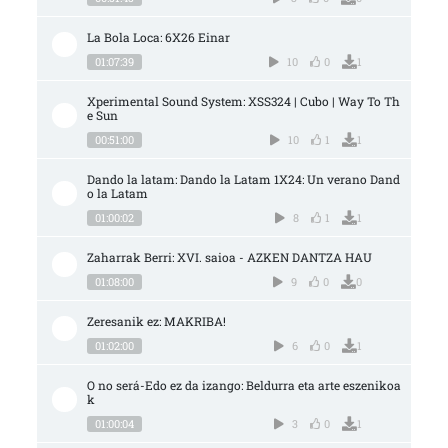
La Bola Loca: 6X26 Einar
01:07:39
10
0
1
Xperimental Sound System: XSS324 | Cubo | Way To Th
e Sun
00:51:00
10
1
1
Dando la latam: Dando la Latam 1X24: Un verano Dand
o la Latam
01:00:02
8
1
1
Zaharrak Berri: XVI. saioa - AZKEN DANTZA HAU
01:08:00
9
0
0
Zeresanik ez: MAKRIBA!
01:02:00
6
0
1
O no será-Edo ez da izango: Beldurra eta arte eszenikoa
k
01:00:04
3
0
1