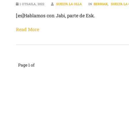
1 OTSAILA, 2022
SUELTA LA OLLA
IN
BERRIAK
,
SUELTA LA
[:es]Hablamos con Jabi, parte de Esk.
Read More
Page 1 of