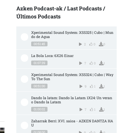
Azken Podcast-ak / Last Podcasts /
Últimos Podcasts
Xperimental Sound System: XSS325 | Cubo | Mun
do de Agua
00:51:45
2
0
0
La Bola Loca: 6X26 Einar
01:07:39
7
0
1
Xperimental Sound System: XSS324 | Cubo | Way 
To The Sun
QUÉ CONSISTEN LAS ELECCIONES SINDICALES? SARRERAN
00:51:00
9
1
1
Dando la latam: Dando la Latam 1X24: Un veran
o Dando la Latam
01:00:02
7
1
1
Zaharrak Berri: XVI. saioa - AZKEN DANTZA HA
U
01:08:00
9
0
0