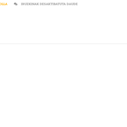
[:ES]”EL PRÓXIMO MIÉRCOLES
 OLLA
IRUZKINAK DESAKTIBATUTA DAUDE