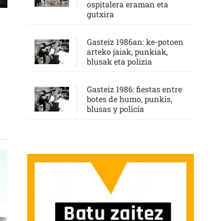
ospitalera eraman eta
gutxira
Gasteiz 1986an: ke-potoen
arteko jaiak, punkiak,
blusak eta polizia
NTO DE QUE TODO ESTO CAMBIE Y EMPECEMOS A TENER UN CONVENIO QUE VUE
Gasteiz 1986: fiestas entre
botes de humo, punkis,
blusas y policía