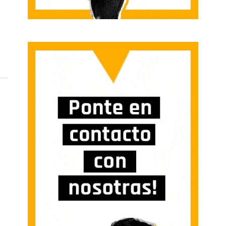
 EXTENDEREMOS TODAS ESTAS MOVILIZACIONES A LOS CENTROS DE TRABAJO, 