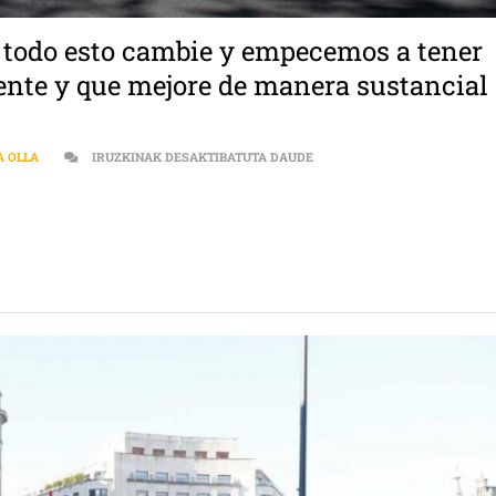
e todo esto cambie y empecemos a tener
rente y que mejore de manera sustancial
[:ES]”HA LLEGADO EL MOME
A OLLA
IRUZKINAK DESAKTIBATUTA DAUDE