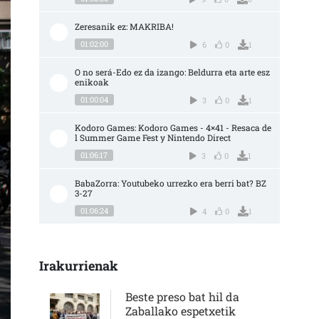
Zeresanik ez: MAKRIBA!
01:02:00
6
0
1
O no será-Edo ez da izango: Beldurra eta arte esz
enikoak
01:00:04
3
0
1
Kodoro Games: Kodoro Games - 4×41 - Resaca de
l Summer Game Fest y Nintendo Direct
01:06:17
3
0
1
BabaZorra: Youtubeko urrezko era berri bat? BZ 
3-27
01:06:24
4
0
1
Irakurrienak
Beste preso bat hil da
Zaballako espetxetik