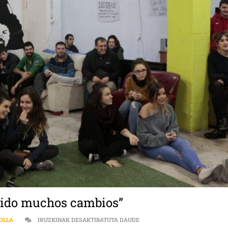
ivido muchos cambios”
UXUE (SUMENDI): “EL ESPACI
 OLLA
IRUZKINAK DESAKTIBATUTA DAUDE