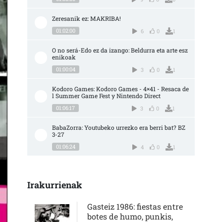
Zeresanik ez: MAKRIBA!
01:02:00
6
0
1
O no será-Edo ez da izango: Beldurra eta arte esz
enikoak
01:00:04
3
0
1
Kodoro Games: Kodoro Games - 4×41 - Resaca de
l Summer Game Fest y Nintendo Direct
01:06:17
3
0
1
BabaZorra: Youtubeko urrezko era berri bat? BZ 
3-27
01:06:24
4
0
1
Irakurrienak
Gasteiz 1986: fiestas entre
botes de humo, punkis,