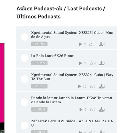
Azken Podcast-ak / Last Podcasts /
Últimos Podcasts
Xperimental Sound System: XSS325 | Cubo | Mun
do de Agua
00:51:45
2
0
0
La Bola Loca: 6X26 Einar
01:07:39
7
0
1
Xperimental Sound System: XSS324 | Cubo | Way 
To The Sun
00:51:00
10
1
1
Dando la latam: Dando la Latam 1X24: Un veran
o Dando la Latam
01:00:02
7
1
1
Zaharrak Berri: XVI. saioa - AZKEN DANTZA HA
U
01:08:00
9
0
0