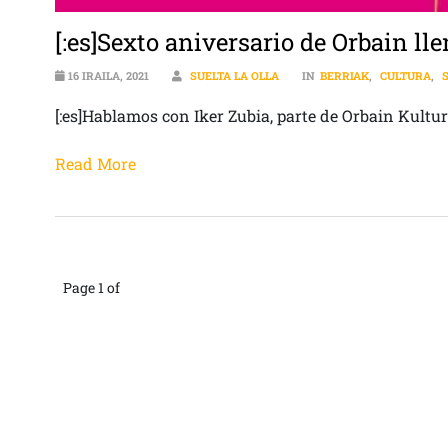
[:es]Sexto aniversario de Orbain ll
16 IRAILA, 2021
SUELTA LA OLLA
IN
BERRIAK
,
CULTURA
,
[:es]Hablamos con Iker Zubia, parte de Orbain Kultur
Read More
Page 1 of