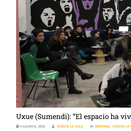
Uxue (Sumendi): “El espacio ha v
4 AZAROA, 2022
SUELTA LA OLLA
IN
BERRIAK
,
SUELTA LA