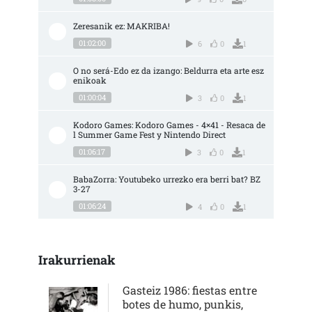
Zeresanik ez: MAKRIBA!
01:02:00
6
0
1
O no será-Edo ez da izango: Beldurra eta arte esz
enikoak
01:00:04
3
0
1
Kodoro Games: Kodoro Games - 4×41 - Resaca de
l Summer Game Fest y Nintendo Direct
01:06:17
3
0
1
BabaZorra: Youtubeko urrezko era berri bat? BZ 
3-27
01:06:24
4
0
1
Irakurrienak
Gasteiz 1986: fiestas entre
botes de humo, punkis,