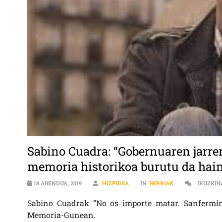
Sabino Cuadra: “Gobernuaren jarrer
memoria historikoa burutu da hain
18 ABENDUA, 2019
HIZPIDEA
IN
BERRIAK
IRUZKIN
Sabino Cuadrak “No os importe matar. Sanfermi
Memoria-Gunean.