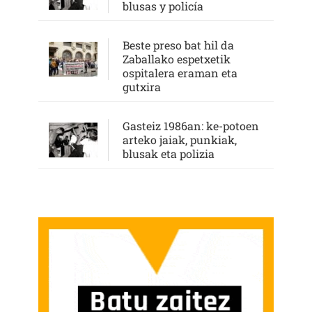
blusas y policía
Beste preso bat hil da
Zaballako espetxetik
ospitalera eraman eta
gutxira
Gasteiz 1986an: ke-potoen
arteko jaiak, punkiak,
blusak eta polizia