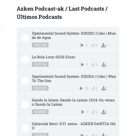
Azken Podcast-ak / Last Podcasts /
Últimos Podcasts
Xperimental Sound System: XSS325 | Cubo | Mun
do de Agua
00:51:45
2
0
0
La Bola Loca: 6X26 Einar
01:07:39
7
0
1
Xperimental Sound System: XSS324 | Cubo | Way 
To The Sun
00:51:00
10
1
1
Dando la latam: Dando la Latam 1X24: Un veran
o Dando la Latam
01:00:02
7
1
1
Zaharrak Berri: XVI. saioa - AZKEN DANTZA HA
U
01:08:00
9
0
0