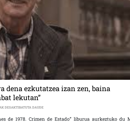
a dena ezkutatzea izan zen, baina
bat lekutan”
SABINO CUADRA: “GOBERNUAREN JARRERA DENA EZK
AK DESAKTIBATUTA DAUDE
nes de 1978. Crimen de Estado” liburua aurkeztuko du 