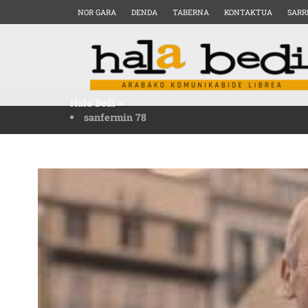
NOR GARA
DENDA
TABERNA
KONTAKTUA
SARR
Hala Bedi
>
sanfermin 78