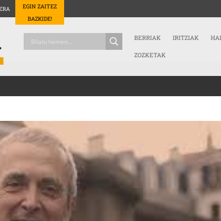
EGIN ZAITEZ
ERA
BAZKIDE!
BERRIAK
IRITZIAK
HA
ZOZKETAK