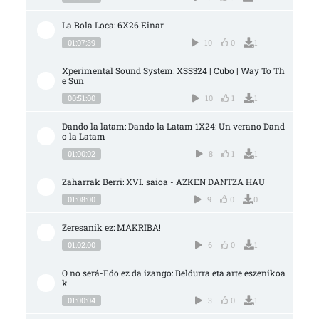
La Bola Loca: 6X26 Einar
01:07:39
10
0
1
Xperimental Sound System: XSS324 | Cubo | Way To Th
e Sun
00:51:00
10
1
1
Dando la latam: Dando la Latam 1X24: Un verano Dand
o la Latam
01:00:02
8
1
1
Zaharrak Berri: XVI. saioa - AZKEN DANTZA HAU
01:08:00
9
0
0
Zeresanik ez: MAKRIBA!
01:02:00
6
0
1
O no será-Edo ez da izango: Beldurra eta arte eszenikoa
k
01:00:04
3
0
1