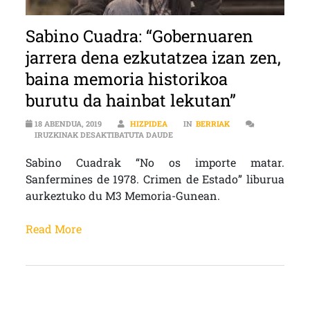
Sabino Cuadra: “Gobernuaren
jarrera dena ezkutatzea izan zen,
baina memoria historikoa
burutu da hainbat lekutan”
18 ABENDUA, 2019
HIZPIDEA
IN
BERRIAK
SABINO CUADRA: “GOBERNUAREN J
IRUZKINAK DESAKTIBATUTA DAUDE
Sabino Cuadrak “No os importe matar.
Sanfermines de 1978. Crimen de Estado” liburua
aurkeztuko du M3 Memoria-Gunean.
Read More