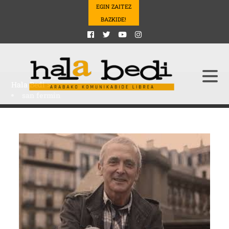
EGIN ZAITEZ
BAZKIDE!
Hala Bedi
>
san fermin