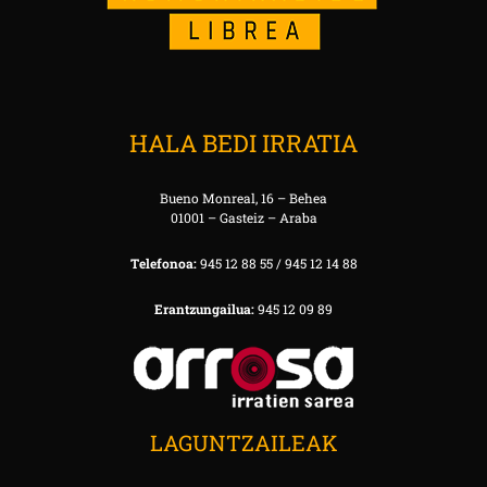
HALA BEDI IRRATIA
Bueno Monreal, 16 – Behea
01001 – Gasteiz – Araba
Telefonoa:
945 12 88 55 / 945 12 14 88
Erantzungailua:
945 12 09 89
LAGUNTZAILEAK