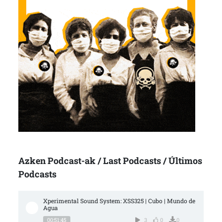
Azken Podcast-ak / Last Podcasts / Últimos
Podcasts
Xperimental Sound System: XSS325 | Cubo | Mundo de 
Agua
00:51:45
3
0
0