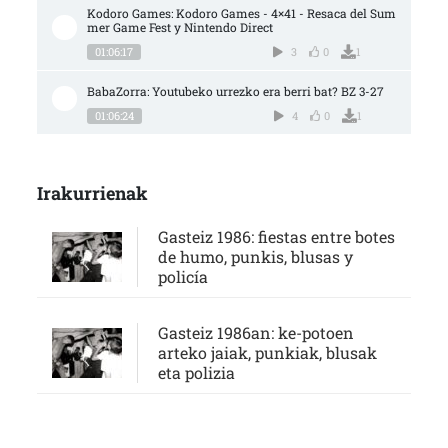
Kodoro Games: Kodoro Games - 4×41 - Resaca del Sum
mer Game Fest y Nintendo Direct
01:06:17
3
0
1
BabaZorra: Youtubeko urrezko era berri bat? BZ 3-27
01:06:24
4
0
1
Irakurrienak
Gasteiz 1986: fiestas entre botes
de humo, punkis, blusas y
policía
Gasteiz 1986an: ke-potoen
arteko jaiak, punkiak, blusak
eta polizia