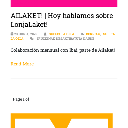
AILAKET! | Hoy hablamos sobre
LonjaLaket!
23 URRIA, 2025
SUELTA LA OLLA
IN
BERRIAK
,
SUELTA
AILAKET! | HOY HA
LA OLLA
IRUZKINAK DESAKTIBATUTA DAUDE
Colaboración mensual con Ibai, parte de Ailaket!
Read More
Page 1 of