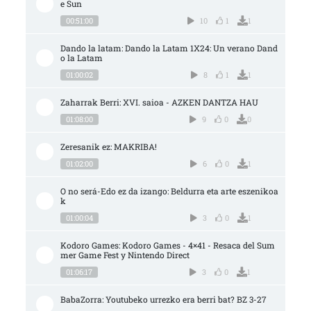
e Sun
00:51:00
10
1
1
Dando la latam: Dando la Latam 1X24: Un verano Dand
o la Latam
01:00:02
8
1
1
Zaharrak Berri: XVI. saioa - AZKEN DANTZA HAU
01:08:00
9
0
0
Zeresanik ez: MAKRIBA!
01:02:00
6
0
1
O no será-Edo ez da izango: Beldurra eta arte eszenikoa
k
01:00:04
3
0
1
Kodoro Games: Kodoro Games - 4×41 - Resaca del Sum
mer Game Fest y Nintendo Direct
01:06:17
3
0
1
BabaZorra: Youtubeko urrezko era berri bat? BZ 3-27