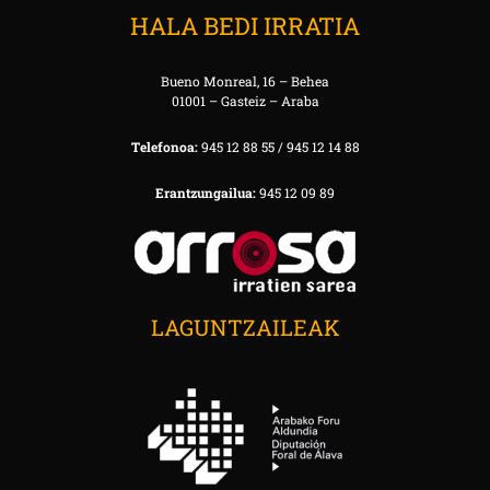
HALA BEDI IRRATIA
Bueno Monreal, 16 – Behea
01001 – Gasteiz – Araba
Telefonoa:
945 12 88 55 / 945 12 14 88
Erantzungailua:
945 12 09 89
LAGUNTZAILEAK