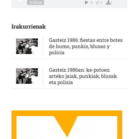
01:06:24
4
0
1
Irakurrienak
Gasteiz 1986: fiestas entre botes
de humo, punkis, blusas y
policía
Gasteiz 1986an: ke-potoen
arteko jaiak, punkiak, blusak
eta polizia