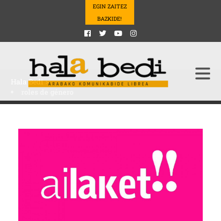
EGIN ZAITEZ
BAZKIDE!
Hala Bedi
>
roles de género