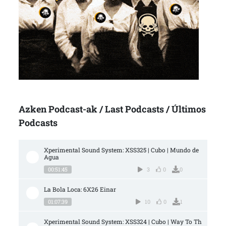
Azken Podcast-ak / Last Podcasts / Últimos
Podcasts
Xperimental Sound System: XSS325 | Cubo | Mundo de 
Agua
00:51:45
3
0
0
La Bola Loca: 6X26 Einar
01:07:39
10
0
1
Xperimental Sound System: XSS324 | Cubo | Way To Th