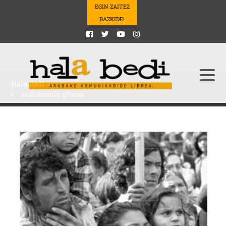
EGIN ZAITEZ
BAZKIDE!
Hala Bedi
>
resistencia gitana