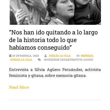
“Nos han ido quitando a lo largo
de la historia todo lo que
habíamos conseguido”
18 URTARRILA, 2020
SUELTA LA OLLA
IN
BERRIAK
,
“NOS HAN I
SUELTA LA OLLA
IRUZKINAK DESAKTIBATUTA DAUDE
Entrevista a Silvia Agüero Fernández, activista
feminista y gitana, sobre memoria gitana.
Read More