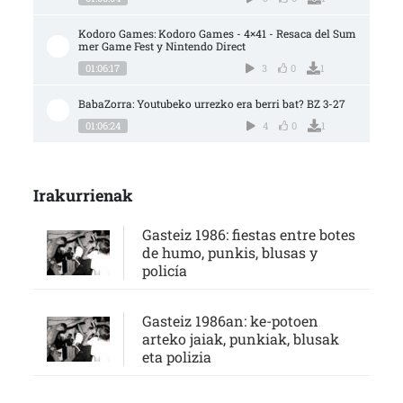
Kodoro Games: Kodoro Games - 4×41 - Resaca del Sum
mer Game Fest y Nintendo Direct
01:06:17
3
0
1
BabaZorra: Youtubeko urrezko era berri bat? BZ 3-27
01:06:24
4
0
1
Irakurrienak
Gasteiz 1986: fiestas entre botes
de humo, punkis, blusas y
policía
Gasteiz 1986an: ke-potoen
arteko jaiak, punkiak, blusak
eta polizia