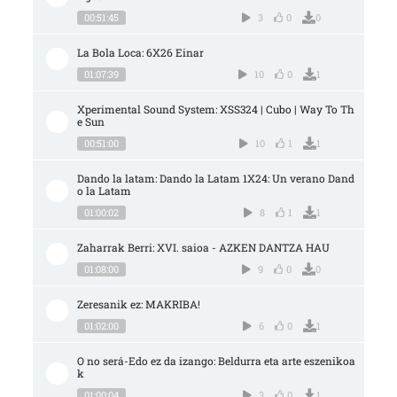
00:51:45
3
0
0
La Bola Loca: 6X26 Einar
01:07:39
10
0
1
Xperimental Sound System: XSS324 | Cubo | Way To Th
e Sun
00:51:00
10
1
1
Dando la latam: Dando la Latam 1X24: Un verano Dand
o la Latam
01:00:02
8
1
1
Zaharrak Berri: XVI. saioa - AZKEN DANTZA HAU
01:08:00
9
0
0
Zeresanik ez: MAKRIBA!
01:02:00
6
0
1
O no será-Edo ez da izango: Beldurra eta arte eszenikoa
k
01:00:04
3
0
1