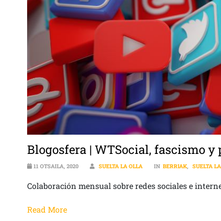
Blogosfera | WTSocial, fascismo y 
11 OTSAILA, 2020
SUELTA LA OLLA
IN
BERRIAK
,
SUELTA LA
Colaboración mensual sobre redes sociales e intern
Read More