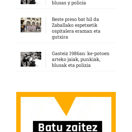
blusas y policía
Beste preso bat hil da
Zaballako espetxetik
ospitalera eraman eta
gutxira
Gasteiz 1986an: ke-potoen
arteko jaiak, punkiak,
blusak eta polizia