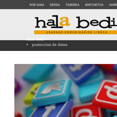
NOR GARA
DENDA
TABERNA
KONTAKTUA
SARR
Hala Bedi
>
proteccion de datos