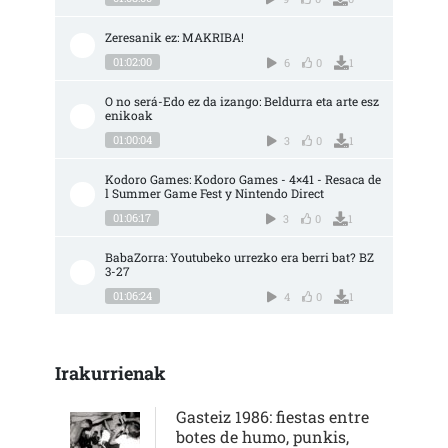
Zeresanik ez: MAKRIBA!
01:02:00
6
0
1
O no será-Edo ez da izango: Beldurra eta arte esz
enikoak
01:00:04
3
0
1
Kodoro Games: Kodoro Games - 4×41 - Resaca de
l Summer Game Fest y Nintendo Direct
01:06:17
3
0
1
BabaZorra: Youtubeko urrezko era berri bat? BZ 
3-27
01:06:24
4
0
1
Irakurrienak
Gasteiz 1986: fiestas entre
botes de humo, punkis,