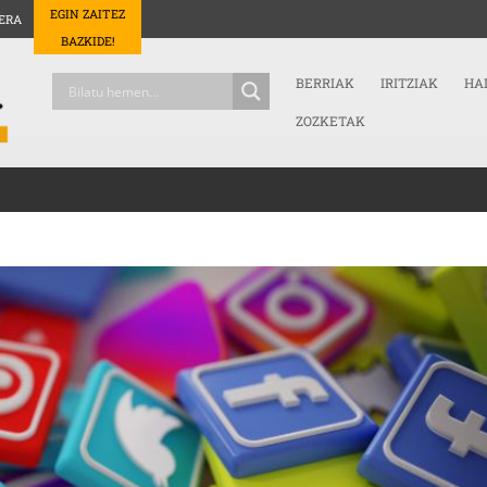
EGIN ZAITEZ
ERA
BAZKIDE!
BERRIAK
IRITZIAK
HA
ZOZKETAK