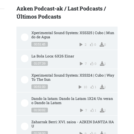
Azken Podcast-ak / Last Podcasts /
Últimos Podcasts
Xperimental Sound System: XSS325 | Cubo | Mun
do de Agua
00:51:45
2
0
0
La Bola Loca: 6X26 Einar
01:07:39
7
0
1
Xperimental Sound System: XSS324 | Cubo | Way 
To The Sun
00:51:00
10
1
1
Dando la latam: Dando la Latam 1X24: Un veran
o Dando la Latam
01:00:02
7
1
1
Zaharrak Berri: XVI. saioa - AZKEN DANTZA HA
U
01:08:00
9
0
0