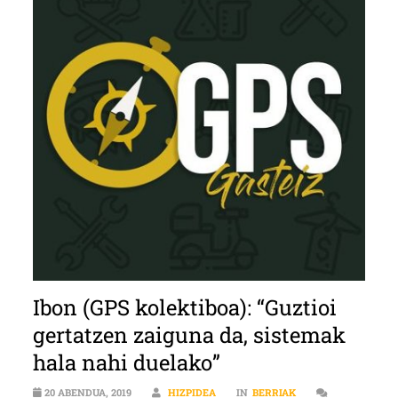
Ibon (GPS kolektiboa): “Guztioi
gertatzen zaiguna da, sistemak
hala nahi duelako”
20 ABENDUA, 2019
HIZPIDEA
IN
BERRIAK