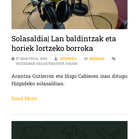
Solasaldia| Lan baldintzak eta
horiek lortzeko borroka
27 MARTXOA, 2020
HIZPIDEA
IN
BERRIAK
SOLASALDIA| LAN BALDINTZAK ET
IRUZKINAK DESAKTIBATUTA DAUDE
Arantza Gutierrez eta Iñigo Cabieces izan ditugu
Hizpideko solasaldian.
Read More