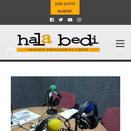
EGIN ZAITEZ
BAZKIDE!
Hala Bedi
>
prekarizazio