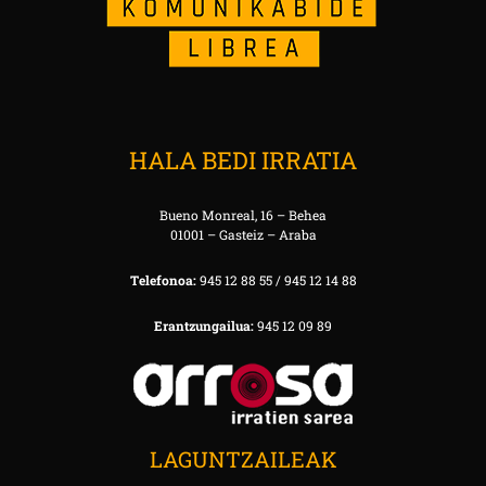
HALA BEDI IRRATIA
Bueno Monreal, 16 – Behea
01001 – Gasteiz – Araba
Telefonoa:
945 12 88 55 / 945 12 14 88
Erantzungailua:
945 12 09 89
LAGUNTZAILEAK