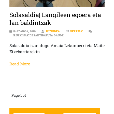
Solasaldia| Langileen egoera eta
lan baldintzak
19 AZAROA, 2019
HIZPIDEA
IN
BERRIAK
SOLASALDIA| LANGILEEN EGOERA 
IRUZKINAK DESAKTIBATUTA DAUDE
Solasaldia izan dugu Amaia Lekunberri eta Maite
Etxebarriarekin.
Read More
Page 1 of