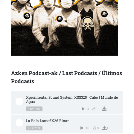
Azken Podcast-ak / Last Podcasts / Últimos
Podcasts
Xperimental Sound System: XSS325 | Cubo | Mundo de 
Agua
00:51:45
3
0
0
La Bola Loca: 6X26 Einar
01:07:39
10
0
1