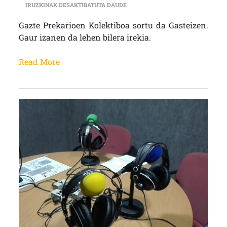
IBON (GPS KOLEKTIBOA): “GUZTIO
IRUZKINAK DESAKTIBATUTA DAUDE
Gazte Prekarioen Kolektiboa sortu da Gasteizen.
Gaur izanen da lehen bilera irekia.
Read More