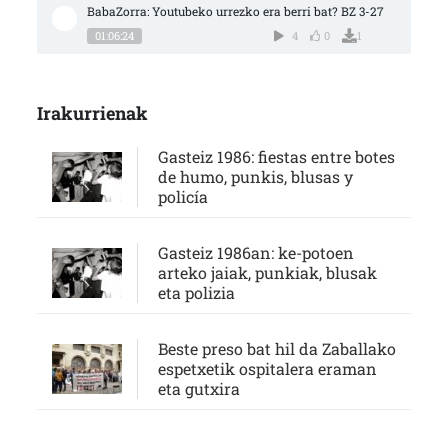
BabaZorra: Youtubeko urrezko era berri bat? BZ 3-27
01:06:24
4
0
1
Irakurrienak
Gasteiz 1986: fiestas entre botes
de humo, punkis, blusas y
policía
Gasteiz 1986an: ke-potoen
arteko jaiak, punkiak, blusak
eta polizia
Beste preso bat hil da Zaballako
espetxetik ospitalera eraman
eta gutxira