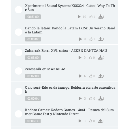
Xperimental Sound System: XSS324 | Cubo | Way To Th
e Sun
00:51:00
10
1
1
Dando la latam: Dando la Latam 1X24: Un verano Dand
o la Latam
01:00:02
8
1
1
Zaharrak Berri: XVI. saioa - AZKEN DANTZA HAU
01:08:00
9
0
0
Zeresanik ez: MAKRIBA!
01:02:00
6
0
1
O no será-Edo ez da izango: Beldurra eta arte eszenikoa
k
01:00:04
3
0
1
Kodoro Games: Kodoro Games - 4×41 - Resaca del Sum
mer Game Fest y Nintendo Direct
01:06:17
3
0
1