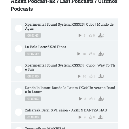
Azken Podcast-ak / Last Podcasts / Últimos
Podcasts
Xperimental Sound System: XSS325 | Cubo | Mundo de 
Agua
00:51:45
3
0
0
La Bola Loca: 6X26 Einar
01:07:39
10
0
1
Xperimental Sound System: XSS324 | Cubo | Way To Th
e Sun
00:51:00
10
1
1
Dando la latam: Dando la Latam 1X24: Un verano Dand
o la Latam
01:00:02
8
1
1
Zaharrak Berri: XVI. saioa - AZKEN DANTZA HAU
01:08:00
9
0
0
Zeresanik ez: MAKRIBA!