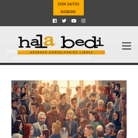
EGIN ZAITEZ
BAZKIDE!
Hala Bedi
>
plataforma ciudadana libertad ddhh