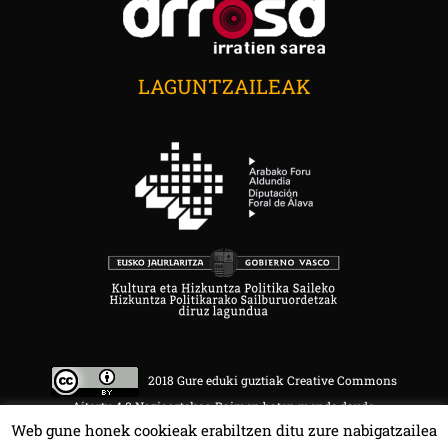
LAGUNTZAILEAK
2018 Gure eduki guztiak Creative Commons
Aitortu 4.0 Nazioartekoa Baimen baten mende daude.
Web gune honek cookieak erabiltzen ditu zure nabigatzailea