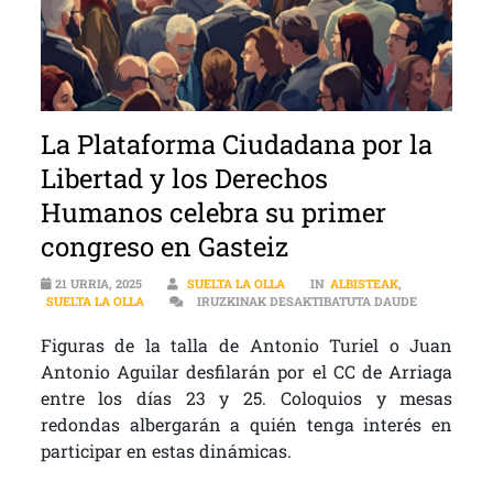
La Plataforma Ciudadana por la
Libertad y los Derechos
Humanos celebra su primer
congreso en Gasteiz
21 URRIA, 2025
SUELTA LA OLLA
IN
ALBISTEAK
,
LA PLATAFO
SUELTA LA OLLA
IRUZKINAK DESAKTIBATUTA DAUDE
Figuras de la talla de Antonio Turiel o Juan
Antonio Aguilar desfilarán por el CC de Arriaga
entre los días 23 y 25. Coloquios y mesas
redondas albergarán a quién tenga interés en
participar en estas dinámicas.