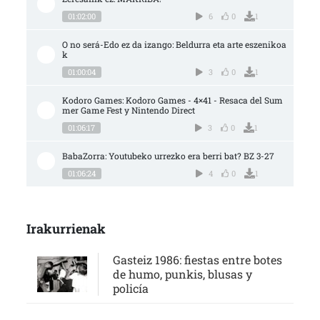
01:02:00
6
0
1
O no será-Edo ez da izango: Beldurra eta arte eszenikoa
k
01:00:04
3
0
1
Kodoro Games: Kodoro Games - 4×41 - Resaca del Sum
mer Game Fest y Nintendo Direct
01:06:17
3
0
1
BabaZorra: Youtubeko urrezko era berri bat? BZ 3-27
01:06:24
4
0
1
Irakurrienak
Gasteiz 1986: fiestas entre botes
de humo, punkis, blusas y
policía