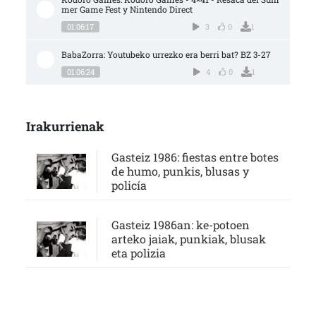
mer Game Fest y Nintendo Direct
01:06:17
3
0
1
BabaZorra: Youtubeko urrezko era berri bat? BZ 3-27
01:06:24
4
0
1
Irakurrienak
Gasteiz 1986: fiestas entre botes
de humo, punkis, blusas y
policía
Gasteiz 1986an: ke-potoen
arteko jaiak, punkiak, blusak
eta polizia