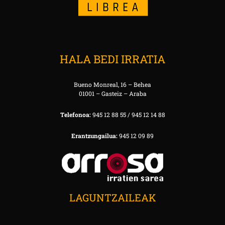
HALA BEDI IRRATIA
Bueno Monreal, 16 – Behea
01001 – Gasteiz – Araba
Telefonoa:
945 12 88 55 / 945 12 14 88
Erantzungailua:
945 12 09 89
LAGUNTZAILEAK