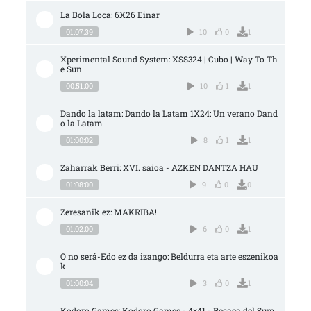
La Bola Loca: 6X26 Einar
01:07:39
10
0
1
Xperimental Sound System: XSS324 | Cubo | Way To Th
e Sun
00:51:00
10
1
1
Dando la latam: Dando la Latam 1X24: Un verano Dand
o la Latam
01:00:02
8
1
1
Zaharrak Berri: XVI. saioa - AZKEN DANTZA HAU
01:08:00
9
0
0
Zeresanik ez: MAKRIBA!
01:02:00
6
0
1
O no será-Edo ez da izango: Beldurra eta arte eszenikoa
k
01:00:04
3
0
1
Kodoro Games: Kodoro Games - 4×41 - Resaca del Sum