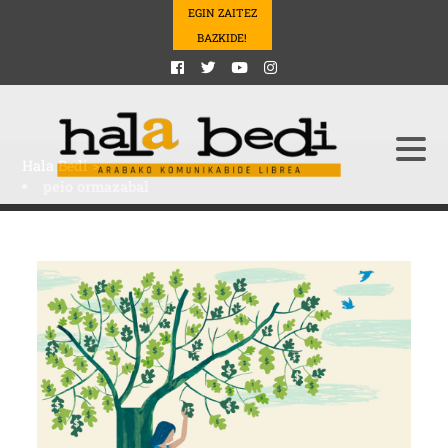
EGIN ZAITEZ
BAZKIDE!
Hala Bedi
>
peio ormazabal