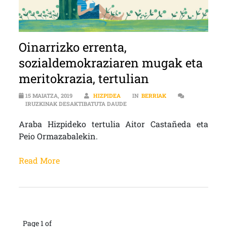
Oinarrizko errenta,
sozialdemokraziaren mugak eta
meritokrazia, tertulian
15 MAIATZA, 2019
HIZPIDEA
IN
BERRIAK
OINARRIZKO ERRENTA, SOZIALDE
IRUZKINAK DESAKTIBATUTA DAUDE
Araba Hizpideko tertulia Aitor Castañeda eta
Peio Ormazabalekin.
Read More
Page 1 of