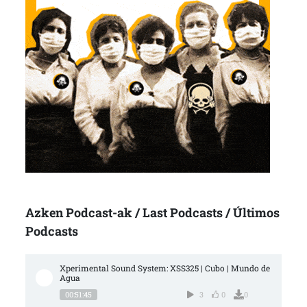
Azken Podcast-ak / Last Podcasts / Últimos
Podcasts
Xperimental Sound System: XSS325 | Cubo | Mundo de 
Agua
00:51:45
3
0
0