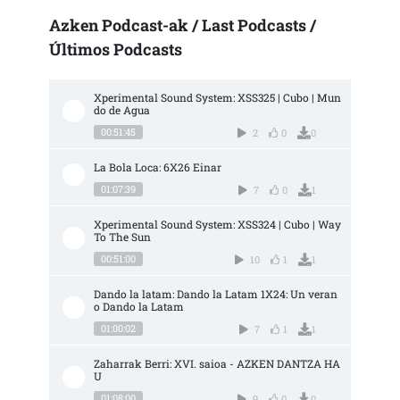
Azken Podcast-ak / Last Podcasts /
Últimos Podcasts
Xperimental Sound System: XSS325 | Cubo | Mun
do de Agua
00:51:45
2
0
0
La Bola Loca: 6X26 Einar
01:07:39
7
0
1
Xperimental Sound System: XSS324 | Cubo | Way 
To The Sun
00:51:00
10
1
1
Dando la latam: Dando la Latam 1X24: Un veran
o Dando la Latam
01:00:02
7
1
1
Zaharrak Berri: XVI. saioa - AZKEN DANTZA HA
U
01:08:00
9
0
0