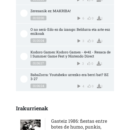
Zeresanik ez: MAKRIBA!
01:02:00
6
0
1
O no será-Edo ez da izango: Beldurra eta arte esz
enikoak
01:00:04
3
0
1
Kodoro Games: Kodoro Games - 4×41 - Resaca de
l Summer Game Fest y Nintendo Direct
01:06:17
3
0
1
BabaZorra: Youtubeko urrezko era berri bat? BZ 
3-27
01:06:24
4
0
1
Irakurrienak
Gasteiz 1986: fiestas entre
botes de humo, punkis,