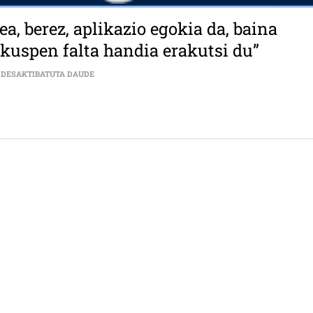
, berez, aplikazio egokia da, baina
uspen falta handia erakutsi du”
ANA PÉREZ (STEILAS): “ORDEZKAGUNEA, BEREZ, APLI
 DESAKTIBATUTA DAUDE