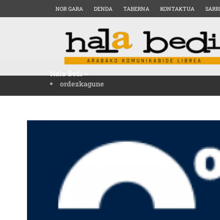
NOR GARA
DENDA
TABERNA
KONTAKTUA
SARR
Hala Bedi
>
ordezkagune