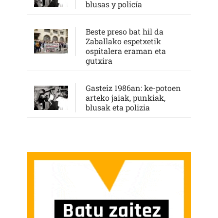
blusas y policía
Beste preso bat hil da
Zaballako espetxetik
ospitalera eraman eta
gutxira
Gasteiz 1986an: ke-potoen
arteko jaiak, punkiak,
blusak eta polizia