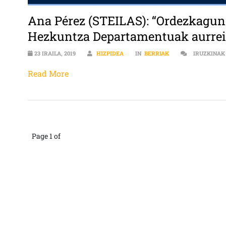
Ana Pérez (STEILAS): “Ordezkagunea
Hezkuntza Departamentuak aurreik
23 IRAILA, 2019
HIZPIDEA
IN
BERRIAK
IRUZKINAK
Read More
Page 1 of