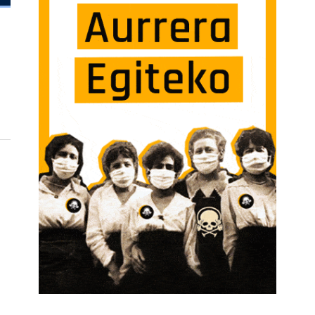
KAZIO EGOKIA DA, BAINA HEZKUNTZA DEPARTAMENTUAK AURREIKUSPEN FALTA 