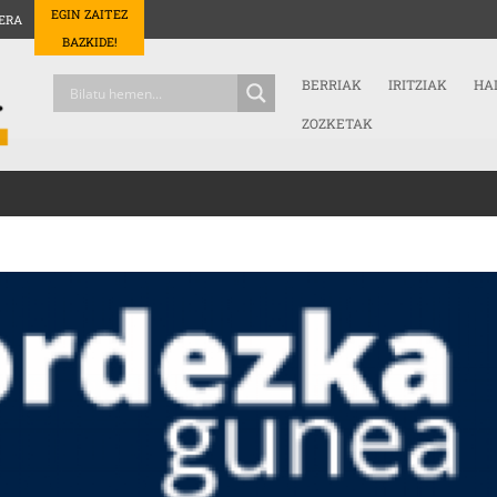
EGIN ZAITEZ
ERA
BAZKIDE!
BERRIAK
IRITZIAK
HA
ZOZKETAK