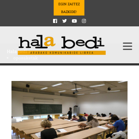
EGIN ZAITEZ
BAZKIDE!
Hala Bedi
>
oposaketak