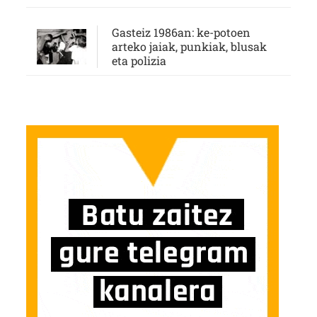
Gasteiz 1986an: ke-potoen
arteko jaiak, punkiak, blusak
eta polizia