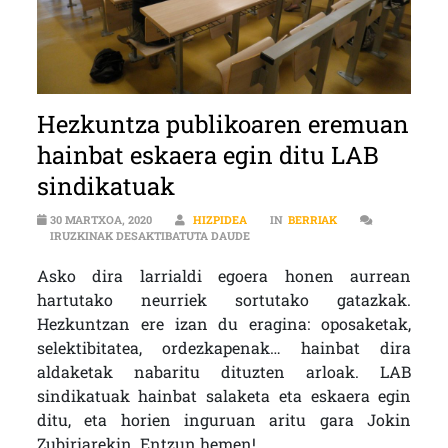
Hezkuntza publikoaren eremuan
hainbat eskaera egin ditu LAB
sindikatuak
30 MARTXOA, 2020
HIZPIDEA
IN
BERRIAK
HEZKUNTZA PUBLIKOAREN EREMUA
IRUZKINAK DESAKTIBATUTA DAUDE
Asko dira larrialdi egoera honen aurrean
hartutako neurriek sortutako gatazkak.
Hezkuntzan ere izan du eragina: oposaketak,
selektibitatea, ordezkapenak… hainbat dira
aldaketak nabaritu dituzten arloak. LAB
sindikatuak hainbat salaketa eta eskaera egin
ditu, eta horien inguruan aritu gara Jokin
Zubiriarekin. Entzun hemen!