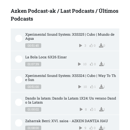
Azken Podcast-ak / Last Podcasts / Últimos
Podcasts
Xperimental Sound System: XSS325 | Cubo | Mundo de 
Agua
00:51:45
3
0
0
La Bola Loca: 6X26 Einar
01:07:39
10
0
1
Xperimental Sound System: XSS324 | Cubo | Way To Th
e Sun
00:51:00
10
1
1
Dando la latam: Dando la Latam 1X24: Un verano Dand
o la Latam
01:00:02
8
1
1
Zaharrak Berri: XVI. saioa - AZKEN DANTZA HAU
01:08:00
9
0
0