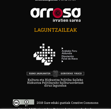
LAGUNTZAILEAK
2018 Gure eduki guztiak Creative Commons
Aitortu 4.0 Nazioartekoa Baimen baten mende daude.