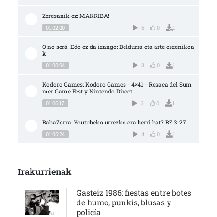
Zeresanik ez: MAKRIBA!
01:02:00
6
0
1
O no será-Edo ez da izango: Beldurra eta arte eszenikoa
k
01:00:04
3
0
1
Kodoro Games: Kodoro Games - 4×41 - Resaca del Sum
mer Game Fest y Nintendo Direct
01:06:17
3
0
1
BabaZorra: Youtubeko urrezko era berri bat? BZ 3-27
01:06:24
4
0
1
Irakurrienak
Gasteiz 1986: fiestas entre botes
de humo, punkis, blusas y
policía