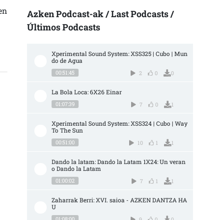
en
Azken Podcast-ak / Last Podcasts /
Últimos Podcasts
Xperimental Sound System: XSS325 | Cubo | Mun
do de Agua
00:51:45
2
0
0
La Bola Loca: 6X26 Einar
01:07:39
7
0
1
Xperimental Sound System: XSS324 | Cubo | Way 
To The Sun
00:51:00
10
1
1
Dando la latam: Dando la Latam 1X24: Un veran
o Dando la Latam
01:00:02
7
1
1
Zaharrak Berri: XVI. saioa - AZKEN DANTZA HA
U
01:08:00
9
0
0