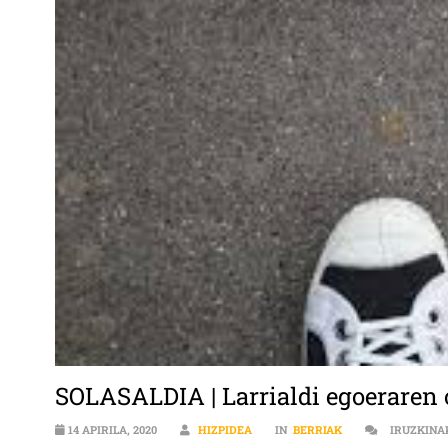
SOLASALDIA | Larrialdi egoeraren o
14 APIRILA, 2020
HIZPIDEA
IN
BERRIAK
IRUZKINA