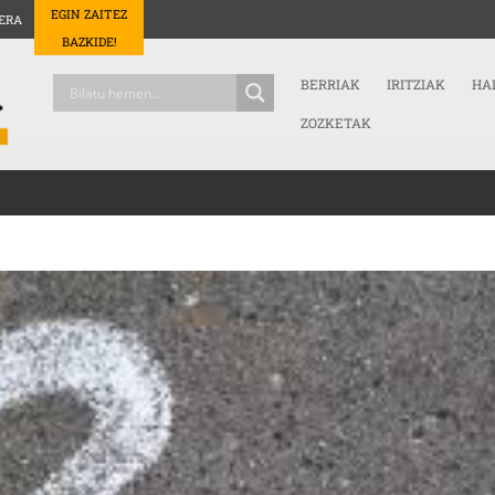
EGIN ZAITEZ
ERA
BAZKIDE!
BERRIAK
IRITZIAK
HA
ZOZKETAK