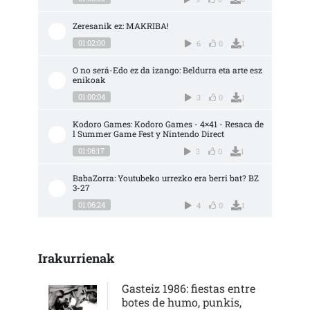
Zeresanik ez: MAKRIBA!
01:02:00
6
0
1
O no será-Edo ez da izango: Beldurra eta arte esz
enikoak
01:00:04
3
0
1
Kodoro Games: Kodoro Games - 4×41 - Resaca de
l Summer Game Fest y Nintendo Direct
01:06:17
3
0
1
BabaZorra: Youtubeko urrezko era berri bat? BZ 
3-27
01:06:24
4
0
1
Irakurrienak
Gasteiz 1986: fiestas entre
botes de humo, punkis,