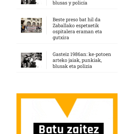
blusas y policía
Beste preso bat hil da
Zaballako espetxetik
ospitalera eraman eta
gutxira
Gasteiz 1986an: ke-potoen
arteko jaiak, punkiak,
blusak eta polizia