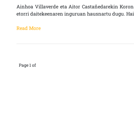
Ainhoa Villaverde eta Aitor Castañedarekin Koron
etorri daitekeenaren inguruan hausnartu dugu. Hai
Read More
Page 1 of