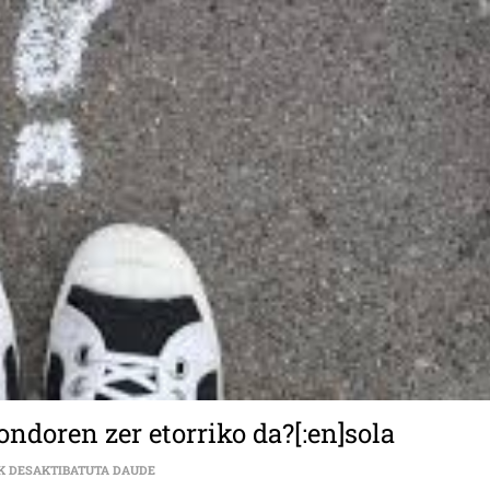
ndoren zer etorriko da?[:en]sola
SOLASALDIA | LARRIALDI EGOERAREN ONDOREN ZER E
K DESAKTIBATUTA DAUDE