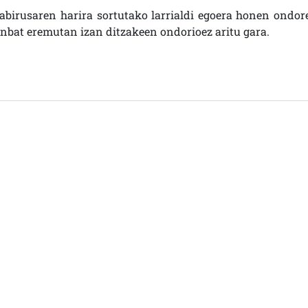
abirusaren harira sortutako larrialdi egoera honen ondor
nbat eremutan izan ditzakeen ondorioez aritu gara.