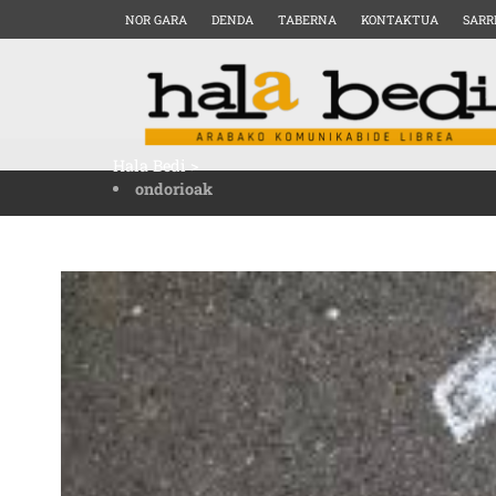
NOR GARA
DENDA
TABERNA
KONTAKTUA
SARR
Hala Bedi
>
ondorioak