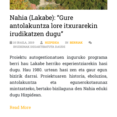
Nahia (Lakabe): “Gure
antolakuntza lore itxurarekin
irudikatzen dugu”
10 IRAILA, 2019
HIZPIDEA
IN
BERRIAK
NAHIA (LAKABE): “GURE ANTOLAK
IRUZKINAK DESAKTIBATUTA DAUDE
Proiektu autogestionatuen inguruko programa
berri hau Lakabe herriko esperientziarekin hasi
dugu. Hau 1980. urtean hasi zen eta gaur egun
bizirik darrai. Proiektuaren historia, eboluzioa,
antolakuntza eta egunerokotasunaz
mintzatzeko, bertako bizilaguna den Nahia eduki
dugu Hizpidean.
Read More