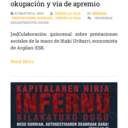
okupación y vía de apremio
23 MARTXOA, 2020
SUELTA LA OLLA
IN
BERRIAK
,
PRESTACIONES SOCIALES
,
SUELTA LA OLLA
IRUZKINAK
[:ES]OFICINAS DE LANBIDE, OKUPACIÓN Y VÍA D
DESAKTIBATUTA DAUDE
[:es]Colaboración quincenal sobre prestaciones
sociales de la mano de Iñaki Uribarri, economista
de Argilan-ESK.
Read More