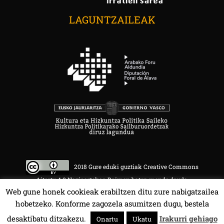
LAGUNTZAILEAK
2018 Gure eduki guztiak Creative Commons
Aitortu 4.0 Nazioartekoa Baimen baten mende daude.
Web gune honek cookieak erabiltzen ditu zure nabigatzailea
hobetzeko. Konforme zagozela asumitzen dugu, bestela
desaktibatu ditzakezu.
Irakurri gehiago
Onartu
Ukatu
HALA BEDI BAT 107.4 MHz.