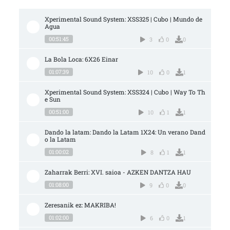
Xperimental Sound System: XSS325 | Cubo | Mundo de 
Agua
00:51:45
3
0
0
La Bola Loca: 6X26 Einar
01:07:39
10
0
1
Xperimental Sound System: XSS324 | Cubo | Way To Th
e Sun
00:51:00
10
1
1
Dando la latam: Dando la Latam 1X24: Un verano Dand
o la Latam
01:00:02
8
1
1
Zaharrak Berri: XVI. saioa - AZKEN DANTZA HAU
01:08:00
9
0
0
Zeresanik ez: MAKRIBA!
01:02:00
6
0
1