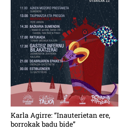
Karla Agirre: “Inauterietan ere,
borrokak badu bide”