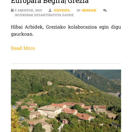
Europara Begira| Grezia
5 ABENDUA, 2019
HIZPIDEA
IN
BERRIAK
EUROPARA BEGIRA| GREZIA SARRE
IRUZKINAK DESAKTIBATUTA DAUDE
Hibai Arbidek, Greziako kolaborazioa egin digu
gaurkoan.
Read More