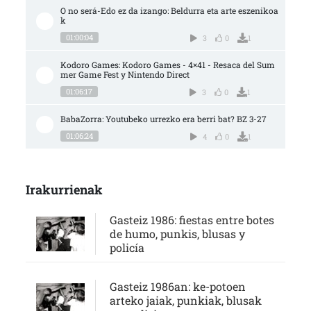
O no será-Edo ez da izango: Beldurra eta arte eszenikoa
k
01:00:04
3
0
1
Kodoro Games: Kodoro Games - 4×41 - Resaca del Sum
mer Game Fest y Nintendo Direct
01:06:17
3
0
1
BabaZorra: Youtubeko urrezko era berri bat? BZ 3-27
01:06:24
4
0
1
Irakurrienak
Gasteiz 1986: fiestas entre botes
de humo, punkis, blusas y
policía
Gasteiz 1986an: ke-potoen
arteko jaiak, punkiak, blusak