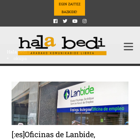
EGIN ZAITEZ
BAZKIDE!
Hala Bedi
>
okupa
[:es]Oficinas de Lanbide,