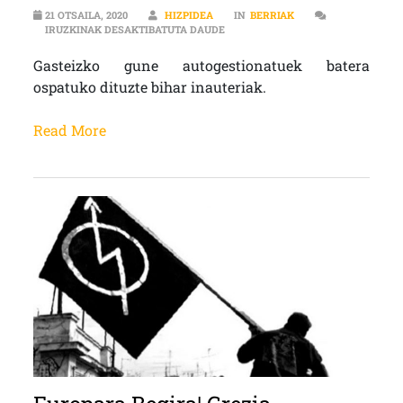
21 OTSAILA, 2020
HIZPIDEA
IN
BERRIAK
KARLA AGIRRE: “INAUTERIETAN ER
IRUZKINAK DESAKTIBATUTA DAUDE
Gasteizko gune autogestionatuek batera
ospatuko dituzte bihar inauteriak.
Read More