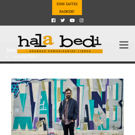
EGIN ZAITEZ
BAZKIDE!
Hala Bedi
>
nuevo libro