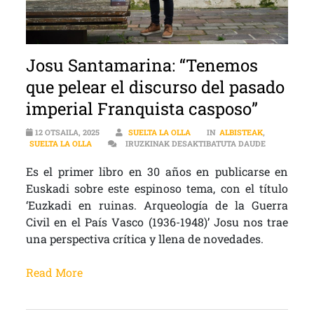
Josu Santamarina: “Tenemos
que pelear el discurso del pasado
imperial Franquista casposo”
12 OTSAILA, 2025
SUELTA LA OLLA
IN
ALBISTEAK
,
JOSU SANTA
SUELTA LA OLLA
IRUZKINAK DESAKTIBATUTA DAUDE
Es el primer libro en 30 años en publicarse en
Euskadi sobre este espinoso tema, con el título
‘Euzkadi en ruinas. Arqueología de la Guerra
Civil en el País Vasco (1936-1948)’ Josu nos trae
una perspectiva crítica y llena de novedades.
Read More