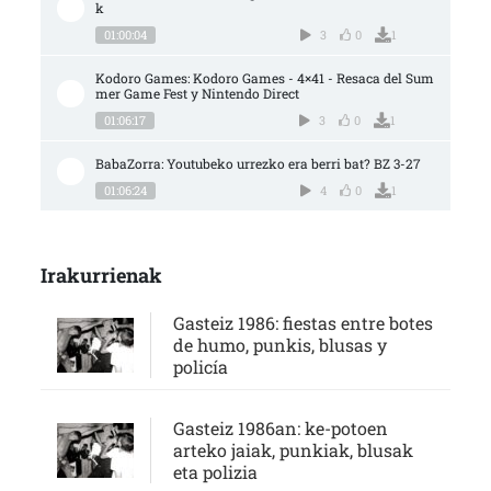
k
01:00:04
3
0
1
Kodoro Games: Kodoro Games - 4×41 - Resaca del Sum
mer Game Fest y Nintendo Direct
01:06:17
3
0
1
BabaZorra: Youtubeko urrezko era berri bat? BZ 3-27
01:06:24
4
0
1
Irakurrienak
Gasteiz 1986: fiestas entre botes
de humo, punkis, blusas y
policía
Gasteiz 1986an: ke-potoen
arteko jaiak, punkiak, blusak
eta polizia