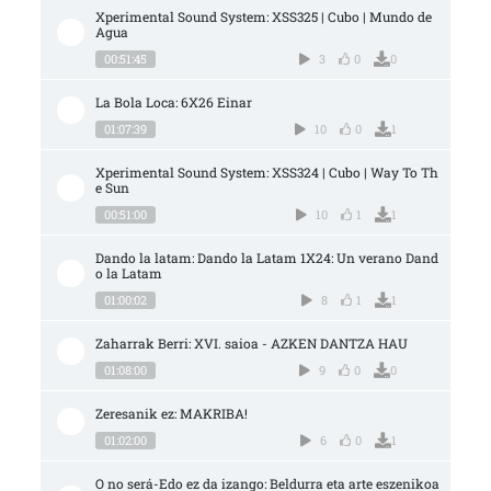
Xperimental Sound System: XSS325 | Cubo | Mundo de 
Agua
00:51:45
3
0
0
La Bola Loca: 6X26 Einar
01:07:39
10
0
1
Xperimental Sound System: XSS324 | Cubo | Way To Th
e Sun
00:51:00
10
1
1
Dando la latam: Dando la Latam 1X24: Un verano Dand
o la Latam
01:00:02
8
1
1
Zaharrak Berri: XVI. saioa - AZKEN DANTZA HAU
01:08:00
9
0
0
Zeresanik ez: MAKRIBA!
01:02:00
6
0
1
O no será-Edo ez da izango: Beldurra eta arte eszenikoa