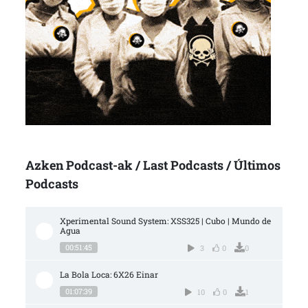
Azken Podcast-ak / Last Podcasts / Últimos
Podcasts
Xperimental Sound System: XSS325 | Cubo | Mundo de 
Agua
00:51:45
3
0
0
La Bola Loca: 6X26 Einar
01:07:39
10
0
1