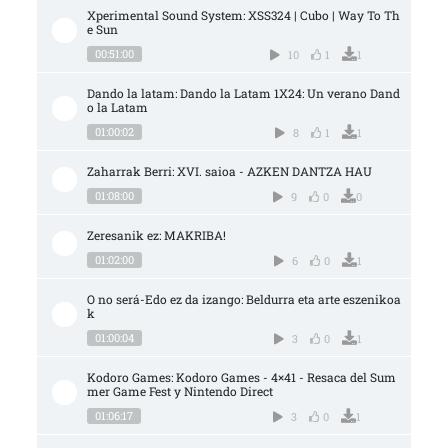
Xperimental Sound System: XSS324 | Cubo | Way To Th
e Sun
00:51:00
10
1
1
Dando la latam: Dando la Latam 1X24: Un verano Dand
o la Latam
01:00:02
8
1
1
Zaharrak Berri: XVI. saioa - AZKEN DANTZA HAU
01:08:00
9
0
0
Zeresanik ez: MAKRIBA!
01:02:00
6
0
1
O no será-Edo ez da izango: Beldurra eta arte eszenikoa
k
01:00:04
3
0
1
Kodoro Games: Kodoro Games - 4×41 - Resaca del Sum
mer Game Fest y Nintendo Direct
01:06:17
3
0
1