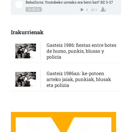
BabaZorra: Youtubeko urrezko era berri bat? BZ 3-27
01:06:24
4
0
1
Irakurrienak
Gasteiz 1986: fiestas entre botes
de humo, punkis, blusas y
policía
Gasteiz 1986an: ke-potoen
arteko jaiak, punkiak, blusak
eta polizia