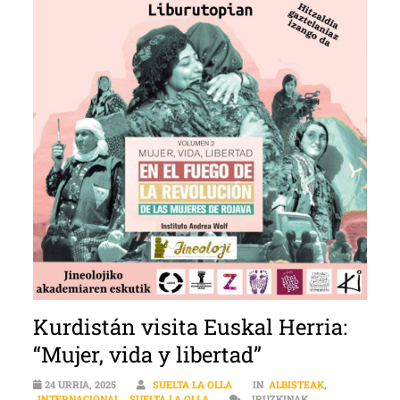
Kurdistán visita Euskal Herria:
“Mujer, vida y libertad”
24 URRIA, 2025
SUELTA LA OLLA
IN
ALBISTEAK
,
INTERNACIONAL
,
SUELTA LA OLLA
IRUZKINAK