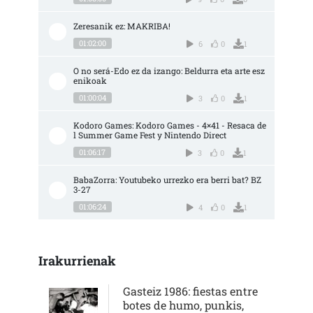
Zeresanik ez: MAKRIBA!
01:02:00
6
0
1
O no será-Edo ez da izango: Beldurra eta arte esz
enikoak
01:00:04
3
0
1
Kodoro Games: Kodoro Games - 4×41 - Resaca de
l Summer Game Fest y Nintendo Direct
01:06:17
3
0
1
BabaZorra: Youtubeko urrezko era berri bat? BZ 
3-27
01:06:24
4
0
1
Irakurrienak
Gasteiz 1986: fiestas entre
botes de humo, punkis,