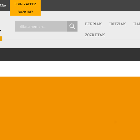
EGIN ZAITEZ
ERA
BAZKIDE!
BERRIAK
IRITZIAK
HA
ZOZKETAK