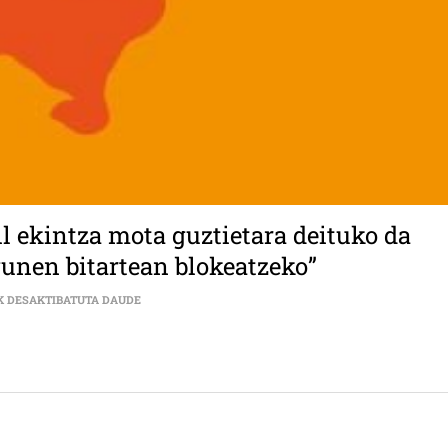
il ekintza mota guztietara deituko da
gunen bitartean blokeatzeko”
HARTZEA LOPEZ: “DESOBEDIENTZIA ZIBIL EKINTZA M
K DESAKTIBATUTA DAUDE