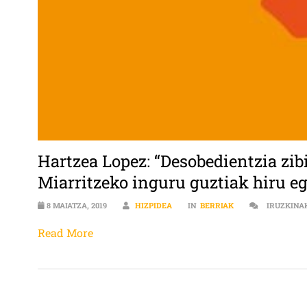
Hartzea Lopez: “Desobedientzia zib
Miarritzeko inguru guztiak hiru e
8 MAIATZA, 2019
HIZPIDEA
IN
BERRIAK
IRUZKINA
Read More