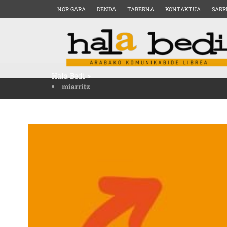
NOR GARA
DENDA
TABERNA
KONTAKTUA
SARR
Hala Bedi
>
miarritz