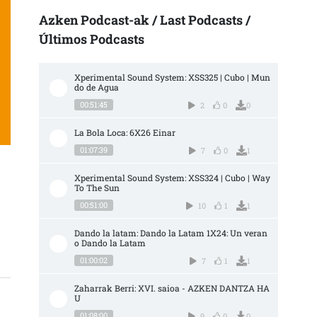
Azken Podcast-ak / Last Podcasts /
Últimos Podcasts
Xperimental Sound System: XSS325 | Cubo | Mun
do de Agua
00:51:45
2
0
0
La Bola Loca: 6X26 Einar
01:07:39
7
0
1
Xperimental Sound System: XSS324 | Cubo | Way 
To The Sun
00:51:00
10
1
1
OTA GUZTIETARA DEITUKO DA MIARRITZEKO INGURU GUZTIAK HIRU EGUNEN BI
Dando la latam: Dando la Latam 1X24: Un veran
o Dando la Latam
01:00:02
7
1
1
Zaharrak Berri: XVI. saioa - AZKEN DANTZA HA
U
01:08:00
9
0
0