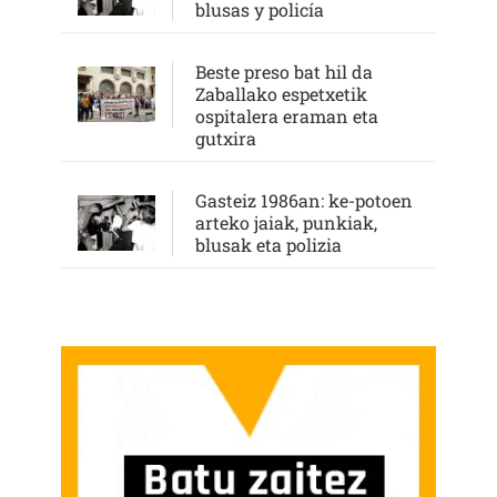
blusas y policía
Beste preso bat hil da
Zaballako espetxetik
ospitalera eraman eta
gutxira
Gasteiz 1986an: ke-potoen
arteko jaiak, punkiak,
blusak eta polizia