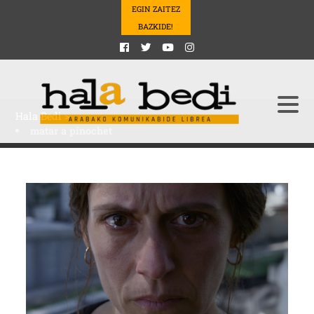
EGIN ZAITEZ
BAZKIDE!
Hala Bedi
>
matar a pinochet