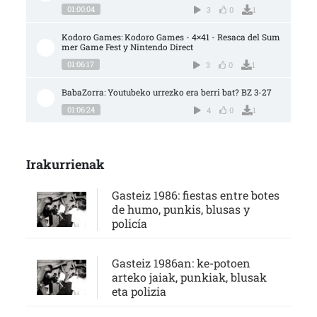
01:00:04
3
0
1
Kodoro Games: Kodoro Games - 4×41 - Resaca del Sum
mer Game Fest y Nintendo Direct
01:06:17
3
0
1
BabaZorra: Youtubeko urrezko era berri bat? BZ 3-27
01:06:24
4
0
1
Irakurrienak
Gasteiz 1986: fiestas entre botes
de humo, punkis, blusas y
policía
Gasteiz 1986an: ke-potoen
arteko jaiak, punkiak, blusak
eta polizia