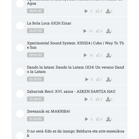
Agua
00:51:45
3
0
0
La Bola Loca: 6X26 Einar
01:07:39
10
0
1
Xperimental Sound System: XSS324 | Cubo | Way To Th
e Sun
00:51:00
10
1
1
Dando la latam: Dando la Latam 1X24: Un verano Dand
o la Latam
01:00:02
8
1
1
Zaharrak Berri: XVI. saioa - AZKEN DANTZA HAU
01:08:00
9
0
0
Zeresanik ez: MAKRIBA!
01:02:00
6
0
1
O no será-Edo ez da izango: Beldurra eta arte eszenikoa
k