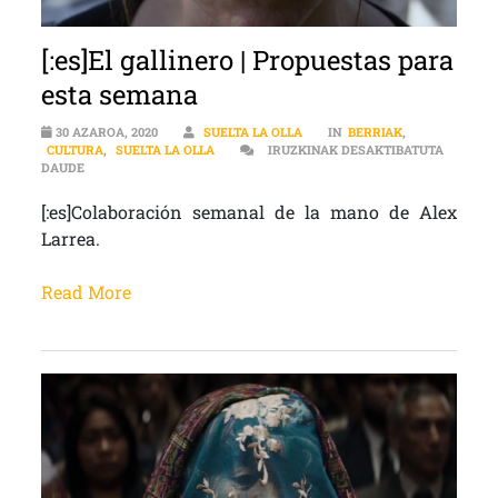
[:es]El gallinero | Propuestas para
esta semana
30 AZAROA, 2020
SUELTA LA OLLA
IN
BERRIAK
,
CULTURA
,
SUELTA LA OLLA
IRUZKINAK DESAKTIBATUTA
[:ES]EL GALLINERO | PROPUESTAS PARA ESTA SEMANA SARRERAN
DAUDE
[:es]Colaboración semanal de la mano de Alex
Larrea.
Read More