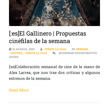
[:es]El Gallinero | Propuestas
cinéfilas de la semana
22 AZAROA, 2020
SUELTA LA OLLA
IN
BERRIAK
,
CULTURA
,
SUELTA LA OLLA
IRUZKINAK DESAKTIBATUTA
[:ES]EL GALLINERO | PROPUESTAS CINÉFILAS DE LA SEMANA SARR
DAUDE
[:es]Colaboración semanal de cine de la mano de
Alex Larrea, que nos trae dos críticas y algunos
estrenos de la semana.
Read More