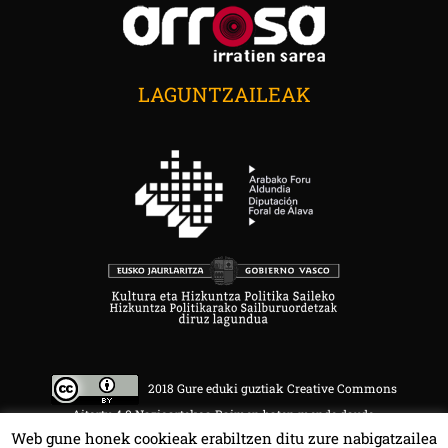
LAGUNTZAILEAK
2018 Gure eduki guztiak Creative Commons
Aitortu 4.0 Nazioartekoa Baimen baten mende daude.
Web gune honek cookieak erabiltzen ditu zure nabigatzailea