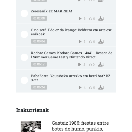
Zeresanik ez: MAKRIBA!
01:02:00
6
0
1
O no será-Edo ez da izango: Beldurra eta arte esz
enikoak
01:00:04
3
0
1
Kodoro Games: Kodoro Games - 4×41 - Resaca de
l Summer Game Fest y Nintendo Direct
01:06:17
3
0
1
BabaZorra: Youtubeko urrezko era berri bat? BZ 
3-27
01:06:24
4
0
1
Irakurrienak
Gasteiz 1986: fiestas entre
botes de humo, punkis,