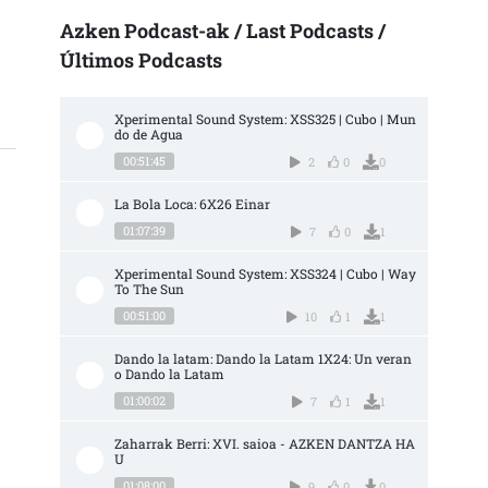
Azken Podcast-ak / Last Podcasts /
Últimos Podcasts
Xperimental Sound System: XSS325 | Cubo | Mun
do de Agua
00:51:45
2
0
0
La Bola Loca: 6X26 Einar
01:07:39
7
0
1
Xperimental Sound System: XSS324 | Cubo | Way 
To The Sun
00:51:00
10
1
1
Dando la latam: Dando la Latam 1X24: Un veran
o Dando la Latam
01:00:02
7
1
1
Zaharrak Berri: XVI. saioa - AZKEN DANTZA HA
U
01:08:00
9
0
0