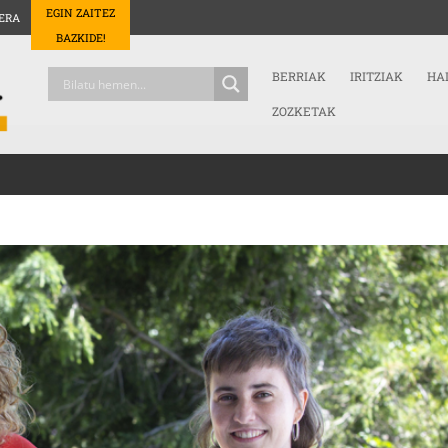
EGIN ZAITEZ
ERA
BAZKIDE!
BERRIAK
IRITZIAK
HA
ZOZKETAK