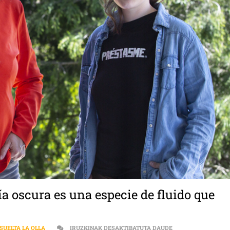
gía oscura es una especie de fluido que
[:ES]CIENCIA | MA
SUELTA LA OLLA
IRUZKINAK DESAKTIBATUTA DAUDE