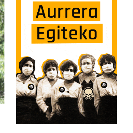
RÍA ORTIZ: “LA ENERGÍA OSCURA ES UNA ESPECIE DE FLUIDO QUE ACTÚA EN CON