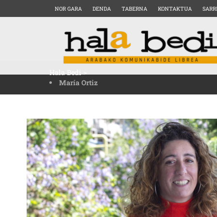
NOR GARA
DENDA
TABERNA
KONTAKTUA
SARR
Hala Bedi
>
María Ortiz