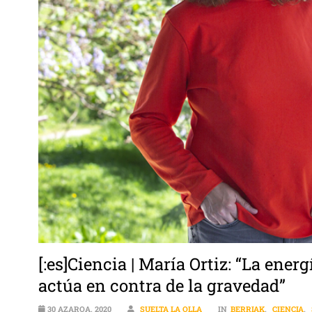
[:es]Ciencia | María Ortiz: “La ener
actúa en contra de la gravedad”
30 AZAROA, 2020
SUELTA LA OLLA
IN
BERRIAK
,
CIENCIA
,