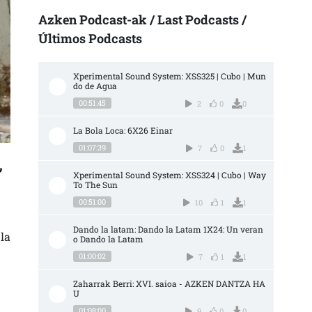
Azken Podcast-ak / Last Podcasts /
Últimos Podcasts
Xperimental Sound System: XSS325 | Cubo | Mun
do de Agua
00:51:45
2
0
0
La Bola Loca: 6X26 Einar
01:07:39
7
0
1
,
Xperimental Sound System: XSS324 | Cubo | Way 
To The Sun
00:51:00
10
1
1
INA ES LA LUCHA CONTRA EL CAPITAL, UNA LUCHA DE HORMIGUITA CONTRA ELE
Dando la latam: Dando la Latam 1X24: Un veran
la
o Dando la Latam
01:00:02
7
1
1
Zaharrak Berri: XVI. saioa - AZKEN DANTZA HA
U
01:08:00
9
0
0