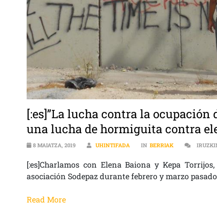
[:es]”La lucha contra la ocupación d
una lucha de hormiguita contra el
8 MAIATZA, 2019
UHINTIFADA
IN
BERRIAK
IRUZKI
[:es]Charlamos con Elena Baiona y Kepa Torrijos,
asociación Sodepaz durante febrero y marzo pasado
Read More