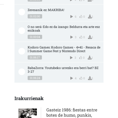
Zeresanik ez: MAKRIBA!
01:02:00
6
0
1
O no será-Edo ez da izango: Beldurra eta arte esz
enikoak
01:00:04
3
0
1
Kodoro Games: Kodoro Games - 4×41 - Resaca de
l Summer Game Fest y Nintendo Direct
01:06:17
3
0
1
BabaZorra: Youtubeko urrezko era berri bat? BZ 
3-27
01:06:24
4
0
1
Irakurrienak
Gasteiz 1986: fiestas entre
botes de humo, punkis,