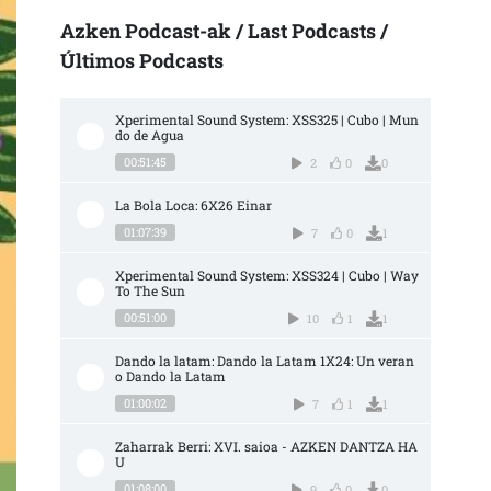
Azken Podcast-ak / Last Podcasts /
Últimos Podcasts
Xperimental Sound System: XSS325 | Cubo | Mun
do de Agua
00:51:45
2
0
0
La Bola Loca: 6X26 Einar
01:07:39
7
0
1
Xperimental Sound System: XSS324 | Cubo | Way 
To The Sun
00:51:00
10
1
1
Dando la latam: Dando la Latam 1X24: Un veran
o Dando la Latam
01:00:02
7
1
1
Zaharrak Berri: XVI. saioa - AZKEN DANTZA HA
U
01:08:00
9
0
0