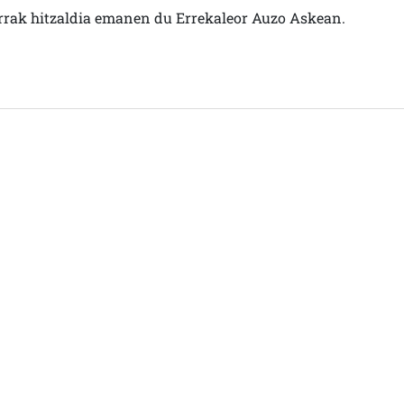
rrak hitzaldia emanen du Errekaleor Auzo Askean.