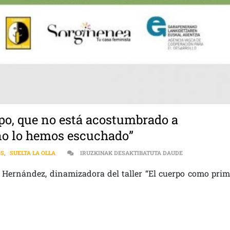
rpo, que no está acostumbrado a
no lo hemos escuchado”
[:ES]”SERÍA S
OS
,
SUELTA LA OLLA
IRUZKINAK DESAKTIBATUTA DAUDE
a Hernández, dinamizadora del taller “El cuerpo como prim