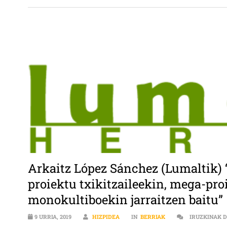
Arkaitz López Sánchez (Lumaltik) 
proiektu txikitzaileekin, mega-pro
monokultiboekin jarraitzen baitu”
9 URRIA, 2019
HIZPIDEA
IN
BERRIAK
IRUZKINAK 