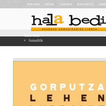
NOR GARA
DENDA
TABERNA
KONTAKTUA
SARR
Hala Bedi
>
lumaltik