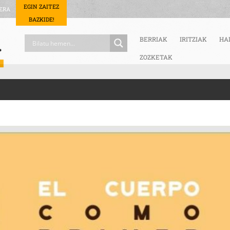
EGIN ZAITEZ
ERA
BAZKIDE!
BERRIAK
IRITZIAK
HA
ZOZKETAK