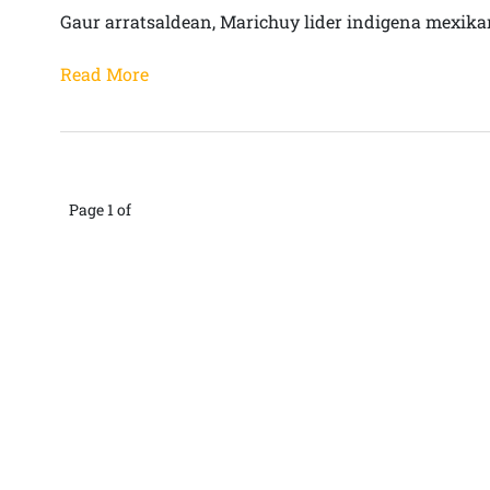
Gaur arratsaldean, Marichuy lider indigena mexika
Read More
Page 1 of