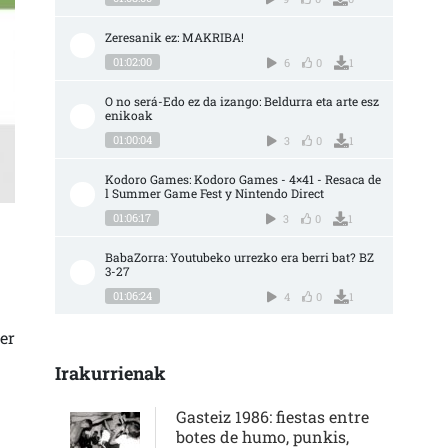
Zeresanik ez: MAKRIBA!
01:02:00
6
0
1
O no será-Edo ez da izango: Beldurra eta arte esz
enikoak
01:00:04
3
0
1
Kodoro Games: Kodoro Games - 4×41 - Resaca de
l Summer Game Fest y Nintendo Direct
01:06:17
3
0
1
BabaZorra: Youtubeko urrezko era berri bat? BZ 
3-27
01:06:24
ACAR DIÁLOGO DE UN CUERPO, QUE NO ESTÁ ACOSTUMBRADO A EXPRESARSE, P
4
0
1
er
Irakurrienak
Gasteiz 1986: fiestas entre
botes de humo, punkis,