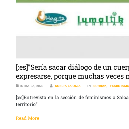
[:es]”Sería sacar diálogo de un cue
expresarse, porque muchas veces 
15 IRAILA, 2020
SUELTA LA OLLA
IN
BERRIAK
,
FEMINISM
[:es]Entrevista en la sección de feminismos a Saio
territorio”.
Read More