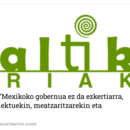
“Mexikoko gobernua ez da ezkertiarra,
iektuekin, meatzaritzarekin eta
ARKAITZ LÓPEZ SÁNCHEZ (LUMALTIK) “MEXIKOKO GOBER
DESAKTIBATUTA DAUDE