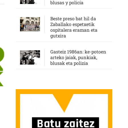
blusas y policía
Beste preso bat hil da
Zaballako espetxetik
ospitalera eraman eta
gutxira
Gasteiz 1986an: ke-potoen
arteko jaiak, punkiak,
blusak eta polizia
NUA EZ DA EZKERTIARRA, PROIEKTU TXIKITZAILEEKIN, MEGA-PROIEKTUEKIN,