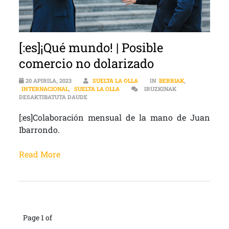
[:es]¡Qué mundo! | Posible
comercio no dolarizado
20 APIRILA, 2023
SUELTA LA OLLA
IN
BERRIAK
,
INTERNACIONAL
,
SUELTA LA OLLA
IRUZKINAK
[:ES]¡QUÉ MUNDO! | POSIBLE COMERCIO NO DOL
DESAKTIBATUTA DAUDE
[:es]Colaboración mensual de la mano de Juan
Ibarrondo.
Read More
Page 1 of