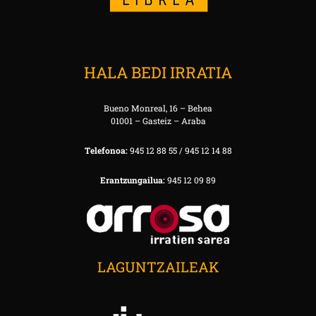
HALA BEDI IRRATIA
Bueno Monreal, 16 – Behea
01001 – Gasteiz – Araba
Telefonoa:
945 12 88 55 / 945 12 14 88
Erantzungailua:
945 12 09 89
LAGUNTZAILEAK