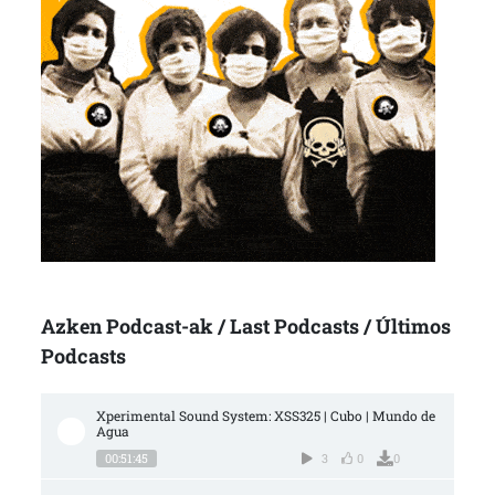
Azken Podcast-ak / Last Podcasts / Últimos
Podcasts
Xperimental Sound System: XSS325 | Cubo | Mundo de 
Agua
00:51:45
3
0
0