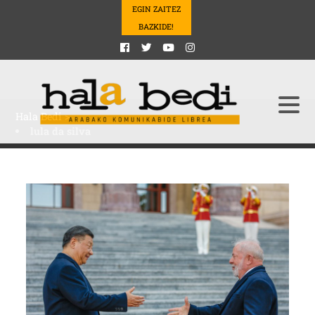
EGIN ZAITEZ
BAZKIDE!
Hala Bedi
>
lula da silva