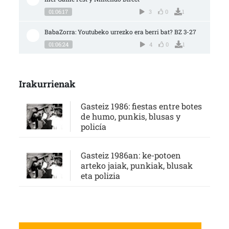
01:06:17
3
0
1
BabaZorra: Youtubeko urrezko era berri bat? BZ 3-27
01:06:24
4
0
1
Irakurrienak
Gasteiz 1986: fiestas entre botes
de humo, punkis, blusas y
policía
Gasteiz 1986an: ke-potoen
arteko jaiak, punkiak, blusak
eta polizia