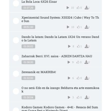
La Bola Loca: 6X26 Einar
01:07:39
10
0
1
Xperimental Sound System: XSS324 | Cubo | Way To Th
e Sun
00:51:00
10
1
1
Dando la latam: Dando la Latam 1X24: Un verano Dand
o la Latam
01:00:02
8
1
1
Zaharrak Berri: XVI. saioa - AZKEN DANTZA HAU
01:08:00
9
0
0
Zeresanik ez: MAKRIBA!
01:02:00
6
0
1
O no será-Edo ez da izango: Beldurra eta arte eszenikoa
k
01:00:04
3
0
1
Kodoro Games: Kodoro Games - 4×41 - Resaca del Sum
mer Game Fest y Nintendo Direct