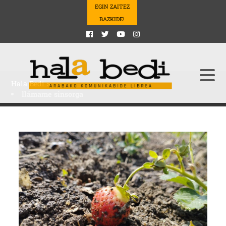
EGIN ZAITEZ
BAZKIDE!
Hala Bedi
>
llámame sinsorga