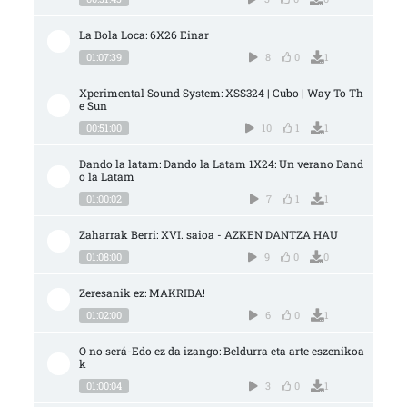
La Bola Loca: 6X26 Einar
01:07:39
8
0
1
Xperimental Sound System: XSS324 | Cubo | Way To Th
e Sun
00:51:00
10
1
1
Dando la latam: Dando la Latam 1X24: Un verano Dand
o la Latam
01:00:02
7
1
1
Zaharrak Berri: XVI. saioa - AZKEN DANTZA HAU
01:08:00
9
0
0
Zeresanik ez: MAKRIBA!
01:02:00
6
0
1
O no será-Edo ez da izango: Beldurra eta arte eszenikoa
k
01:00:04
3
0
1