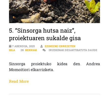
5. “Sinsorga hutsa naiz”,
proiektuaren sukalde gisa
7 ABENDUA, 2025
EZINEZKO ERREZETEN
BILA
IN
BERRIAK
IRUZKINAK DESAKTIBATUTA DAUDE
5. “SINSORGA HUTSA NAIZ”, PROIEKTUAREN SUKALDE GISA SARRERAN
Sinsorga proiektuko kidea den Andrea
Momoitiori elkarrizketa.
Read More