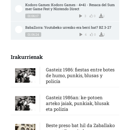
Kodoro Games: Kodoro Games - 4×41 - Resaca del Sum
mer Game Fest y Nintendo Direct
01:06:17
3
0
1
BabaZorra: Youtubeko urrezko era berri bat? BZ 3-27
01:06:24
4
0
1
Irakurrienak
Gasteiz 1986: fiestas entre botes
de humo, punkis, blusas y
policía
Gasteiz 1986an: ke-potoen
arteko jaiak, punkiak, blusak
eta polizia
Beste preso bat hil da Zaballako