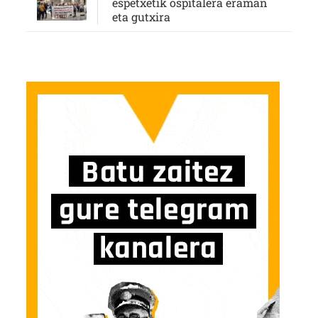
espetxetik ospitalera eraman
eta gutxira