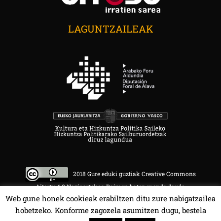
LAGUNTZAILEAK
2018 Gure eduki guztiak Creative Commons
Aitortu 4.0 Nazioartekoa Baimen baten mende daude.
Web gune honek cookieak erabiltzen ditu zure nabigatzailea
hobetzeko. Konforme zagozela asumitzen dugu, bestela