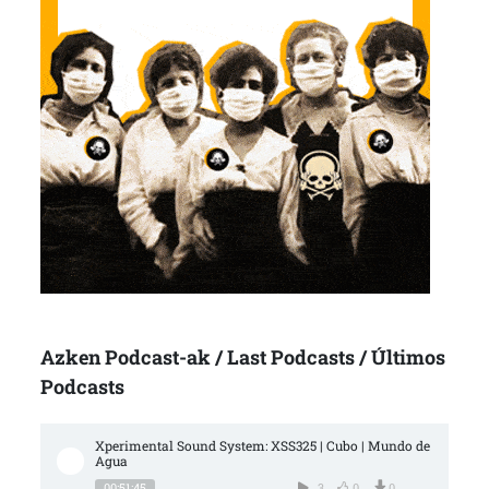
Azken Podcast-ak / Last Podcasts / Últimos
Podcasts
Xperimental Sound System: XSS325 | Cubo | Mundo de 
Agua
00:51:45
3
0
0