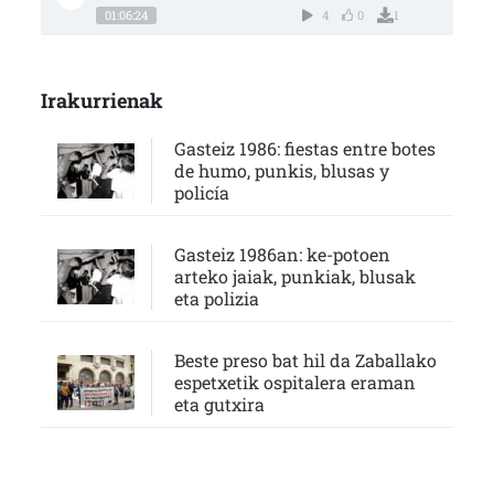
01:06:24
4
0
1
Irakurrienak
Gasteiz 1986: fiestas entre botes
de humo, punkis, blusas y
policía
Gasteiz 1986an: ke-potoen
arteko jaiak, punkiak, blusak
eta polizia
Beste preso bat hil da Zaballako
espetxetik ospitalera eraman
eta gutxira