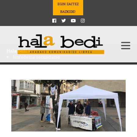
EGIN ZAITEZ
BAZKIDE!
Hala Bedi
>
linfedema secundario