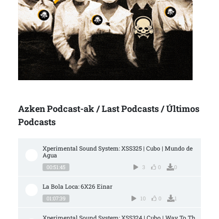
Azken Podcast-ak / Last Podcasts / Últimos
Podcasts
Xperimental Sound System: XSS325 | Cubo | Mundo de 
Agua
00:51:45
3
0
0
La Bola Loca: 6X26 Einar
01:07:39
10
0
1
Xperimental Sound System: XSS324 | Cubo | Way To Th