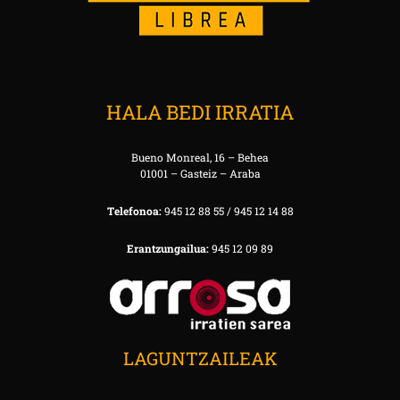
HALA BEDI IRRATIA
Bueno Monreal, 16 – Behea
01001 – Gasteiz – Araba
Telefonoa:
945 12 88 55 / 945 12 14 88
Erantzungailua:
945 12 09 89
LAGUNTZAILEAK