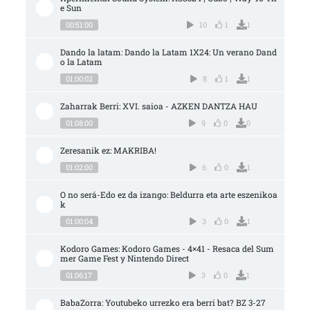
e Sun
00:51:00
10
1
1
Dando la latam: Dando la Latam 1X24: Un verano Dand
o la Latam
01:00:02
8
1
1
Zaharrak Berri: XVI. saioa - AZKEN DANTZA HAU
01:08:00
9
0
0
Zeresanik ez: MAKRIBA!
01:02:00
6
0
1
O no será-Edo ez da izango: Beldurra eta arte eszenikoa
k
01:00:04
3
0
1
Kodoro Games: Kodoro Games - 4×41 - Resaca del Sum
mer Game Fest y Nintendo Direct
01:06:17
3
0
1
BabaZorra: Youtubeko urrezko era berri bat? BZ 3-27