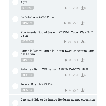
Agua
00:51:45
3
0
0
La Bola Loca: 6X26 Einar
01:07:39
10
0
1
Xperimental Sound System: XSS324 | Cubo | Way To Th
e Sun
00:51:00
10
1
1
Dando la latam: Dando la Latam 1X24: Un verano Dand
o la Latam
01:00:02
8
1
1
Zaharrak Berri: XVI. saioa - AZKEN DANTZA HAU
01:08:00
9
0
0
Zeresanik ez: MAKRIBA!
01:02:00
6
0
1
O no será-Edo ez da izango: Beldurra eta arte eszenikoa
k