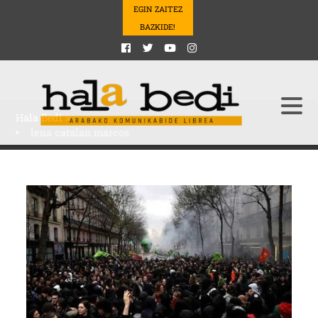
EGIN ZAITEZ
BAZKIDE!
Hala Bedi
>
lena catalan marcos