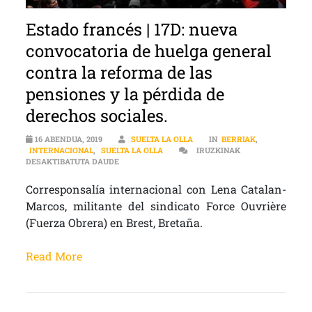
Estado francés | 17D: nueva
convocatoria de huelga general
contra la reforma de las
pensiones y la pérdida de
derechos sociales.
16 ABENDUA, 2019
SUELTA LA OLLA
IN
BERRIAK
,
INTERNACIONAL
,
SUELTA LA OLLA
IRUZKINAK
ESTADO FRANCÉS | 17D: NUEVA CONVOCATORIA D
DESAKTIBATUTA DAUDE
Corresponsalía internacional con Lena Catalan-
Marcos, militante del sindicato Force Ouvrière
(Fuerza Obrera) en Brest, Bretaña.
Read More