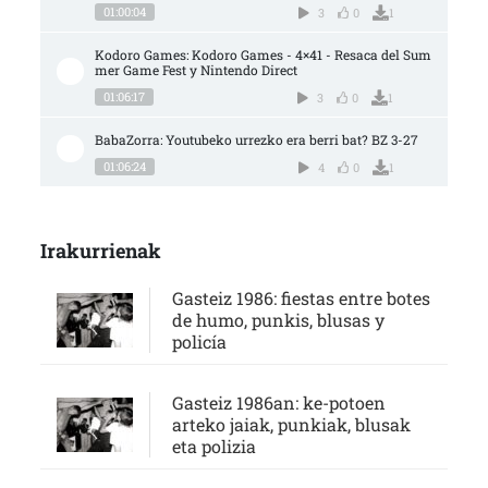
01:00:04
3
0
1
Kodoro Games: Kodoro Games - 4×41 - Resaca del Sum
mer Game Fest y Nintendo Direct
01:06:17
3
0
1
BabaZorra: Youtubeko urrezko era berri bat? BZ 3-27
01:06:24
4
0
1
Irakurrienak
Gasteiz 1986: fiestas entre botes
de humo, punkis, blusas y
policía
Gasteiz 1986an: ke-potoen
arteko jaiak, punkiak, blusak
eta polizia