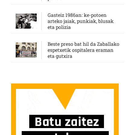
Gasteiz 1986an: ke-potoen
arteko jaiak, punkiak, blusak
eta polizia
Beste preso bat hil da Zaballako
espetxetik ospitalera eraman
eta gutxira