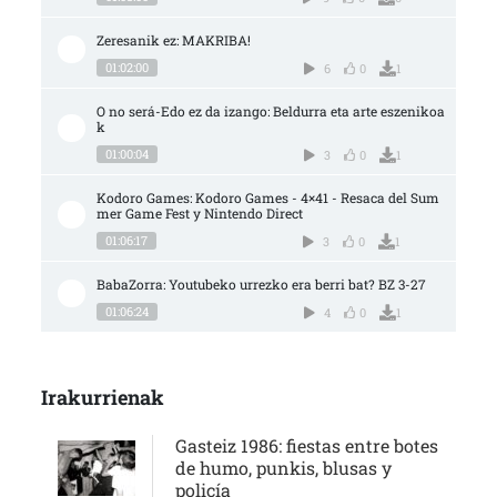
Zeresanik ez: MAKRIBA!
01:02:00
6
0
1
O no será-Edo ez da izango: Beldurra eta arte eszenikoa
k
01:00:04
3
0
1
Kodoro Games: Kodoro Games - 4×41 - Resaca del Sum
mer Game Fest y Nintendo Direct
01:06:17
3
0
1
BabaZorra: Youtubeko urrezko era berri bat? BZ 3-27
01:06:24
4
0
1
Irakurrienak
Gasteiz 1986: fiestas entre botes
de humo, punkis, blusas y
policía