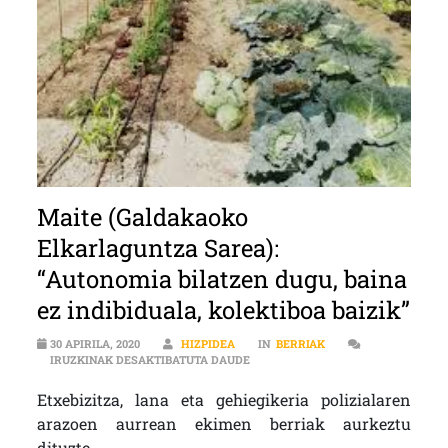
Maite (Galdakaoko
Elkarlaguntza Sarea):
“Autonomia bilatzen dugu, baina
ez indibiduala, kolektiboa baizik”
30 APIRILA, 2020
HIZPIDEA
IN
BERRIAK
MAITE (GALDAKAOKO ELKARLAGUNTZ
IRUZKINAK DESAKTIBATUTA DAUDE
Etxebizitza, lana eta gehiegikeria polizialaren
arazoen aurrean ekimen berriak aurkeztu
dituzte.