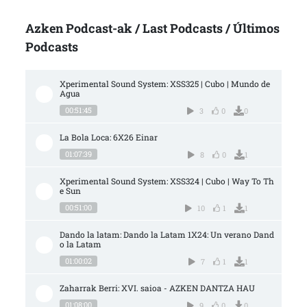
Azken Podcast-ak / Last Podcasts / Últimos
Podcasts
Xperimental Sound System: XSS325 | Cubo | Mundo de 
Agua
00:51:45
3
0
0
La Bola Loca: 6X26 Einar
01:07:39
8
0
1
Xperimental Sound System: XSS324 | Cubo | Way To Th
e Sun
00:51:00
10
1
1
Dando la latam: Dando la Latam 1X24: Un verano Dand
o la Latam
01:00:02
7
1
1
Zaharrak Berri: XVI. saioa - AZKEN DANTZA HAU
01:08:00
9
0
0