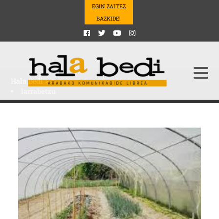
EGIN ZAITEZ
BAZKIDE!
Hala Bedi
>
larrabetzu