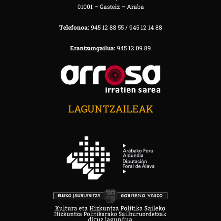
01001 – Gasteiz – Araba
Telefonoa:
945 12 88 55 / 945 12 14 88
Erantzungailua:
945 12 09 89
LAGUNTZAILEAK