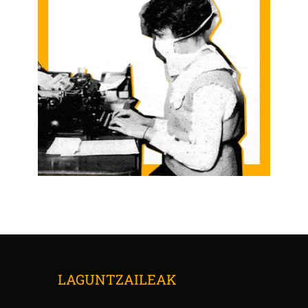
LAGUNTZAILEAK