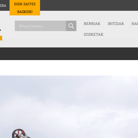
EGIN ZAITEZ
ERA
BAZKIDE!
BERRIAK
IRITZIAK
HA
ZOZKETAK