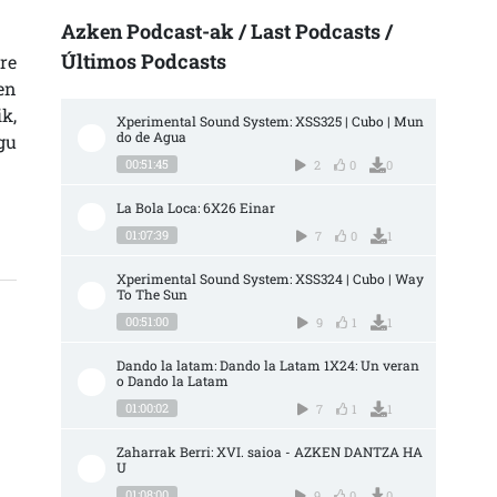
 A ETA B AGERTOKIAK; ETA ENPRESA HANDIEN NAZIONALIZAZIOA SARRERAN
Azken Podcast-ak / Last Podcasts /
Últimos Podcasts
re
en
k,
Xperimental Sound System: XSS325 | Cubo | Mun
do de Agua
gu
00:51:45
2
0
0
La Bola Loca: 6X26 Einar
01:07:39
7
0
1
Xperimental Sound System: XSS324 | Cubo | Way 
To The Sun
00:51:00
9
1
1
Dando la latam: Dando la Latam 1X24: Un veran
o Dando la Latam
01:00:02
7
1
1
Zaharrak Berri: XVI. saioa - AZKEN DANTZA HA
U
01:08:00
9
0
0