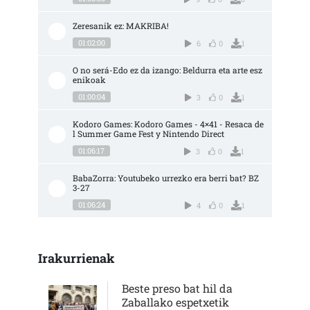
Zeresanik ez: MAKRIBA!
01:02:00
6
0
1
O no será-Edo ez da izango: Beldurra eta arte esz
enikoak
01:00:04
3
0
1
Kodoro Games: Kodoro Games - 4×41 - Resaca de
l Summer Game Fest y Nintendo Direct
01:06:17
3
0
1
BabaZorra: Youtubeko urrezko era berri bat? BZ 
3-27
01:06:24
4
0
1
Irakurrienak
Beste preso bat hil da
Zaballako espetxetik