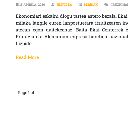
15 APIRILA, 2020
HIZPIDEA
IN
BERRIAK
IRUZKINA
Ekonomiari eskaini diogu tartea astero bezala, Ekai
milaka langile euren lanpostuetara itzultzearen in
atzean egon daitekeenaz. Baita Ekai Centerrek e
Frantzia eta Alemanian enpresa handien nazional
hizpide.
Read More
Page 1 of