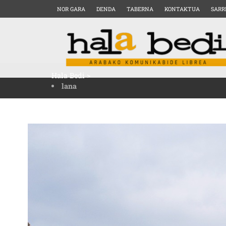
NOR GARA
DENDA
TABERNA
KONTAKTUA
SARR
Hala Bedi
>
lana