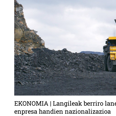
EKONOMIA | Langileak berriro laner
enpresa handien nazionalizazioa