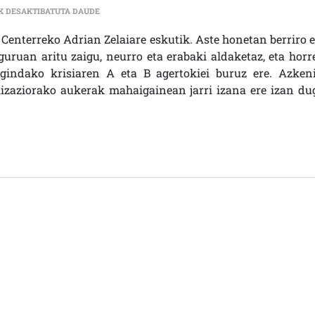
EKONOMIA | LANGILEAK BERRIRO LANERA; KRISIAREN
K DESAKTIBATUTA DAUDE
 Centerreko Adrian Zelaiare eskutik. Aste honetan berriro e
guruan aritu zaigu, neurro eta erabaki aldaketaz, eta horr
gindako krisiaren A eta B agertokiei buruz ere. Azkeni
izaziorako aukerak mahaigainean jarri izana ere izan du