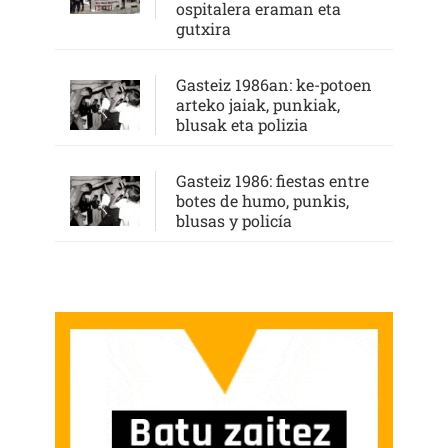
ospitalera eraman eta
gutxira
Gasteiz 1986an: ke-potoen
arteko jaiak, punkiak,
blusak eta polizia
Gasteiz 1986: fiestas entre
botes de humo, punkis,
blusas y policía