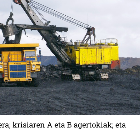
a; krisiaren A eta B agertokiak; eta