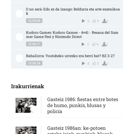
O no será-Edo ez da izango: Beldurra eta arte eszenikoa
k
01:00:04
3
0
1
Kodoro Games: Kodoro Games - 4×41 - Resaca del Sum
mer Game Fest y Nintendo Direct
01:06:17
3
0
1
BabaZorra: Youtubeko urrezko era berri bat? BZ 3-27
01:06:24
4
0
1
Irakurrienak
Gasteiz 1986: fiestas entre botes
de humo, punkis, blusas y
policía
Gasteiz 1986an: ke-potoen
arteko jaiak, punkiak, blusak