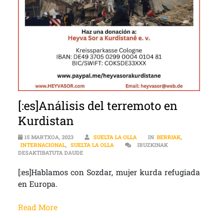
[:es]Análisis del terremoto en
Kurdistan
15 MARTXOA, 2023
SUELTA LA OLLA
IN
BERRIAK
,
INTERNACIONAL
,
SUELTA LA OLLA
IRUZKINAK
[:ES]ANÁLISIS DEL TERREMOTO EN KURDISTAN 
DESAKTIBATUTA DAUDE
[:es]Hablamos con Sozdar, mujer kurda refugiada
en Europa.
Read More