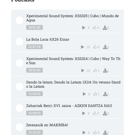
Xperimental Sound System: XSS325 | Cubo | Mundo de 
Agua
00:51:45
3
0
0
La Bola Loca: 6X26 Einar
01:07:39
10
0
1
Xperimental Sound System: XSS324 | Cubo | Way To Th
e Sun
00:51:00
10
1
1
Dando la latam: Dando la Latam 1X24: Un verano Dand
o la Latam
01:00:02
8
1
1
Zaharrak Berri: XVI. saioa - AZKEN DANTZA HAU
01:08:00
9
0
0
Zeresanik ez: MAKRIBA!
01:02:00
6
0
1