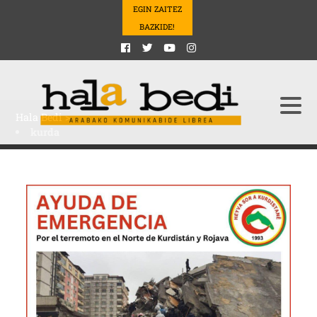
EGIN ZAITEZ
BAZKIDE!
Hala Bedi
>
kurda