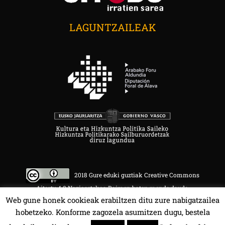
LAGUNTZAILEAK
2018 Gure eduki guztiak Creative Commons
Aitortu 4.0 Nazioartekoa Baimen baten mende daude.
Web gune honek cookieak erabiltzen ditu zure nabigatzailea
hobetzeko. Konforme zagozela asumitzen dugu, bestela