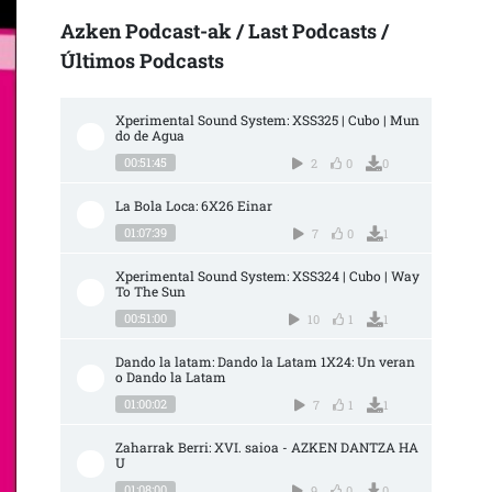
Azken Podcast-ak / Last Podcasts /
Últimos Podcasts
Xperimental Sound System: XSS325 | Cubo | Mun
do de Agua
00:51:45
2
0
0
La Bola Loca: 6X26 Einar
01:07:39
7
0
1
Xperimental Sound System: XSS324 | Cubo | Way 
To The Sun
00:51:00
10
1
1
Dando la latam: Dando la Latam 1X24: Un veran
o Dando la Latam
01:00:02
7
1
1
Zaharrak Berri: XVI. saioa - AZKEN DANTZA HA
U
01:08:00
9
0
0