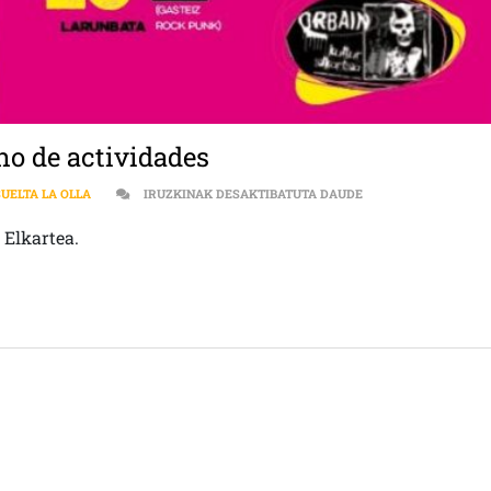
eno de actividades
[:ES]SEXTO ANIVER
SUELTA LA OLLA
IRUZKINAK DESAKTIBATUTA DAUDE
 Elkartea.