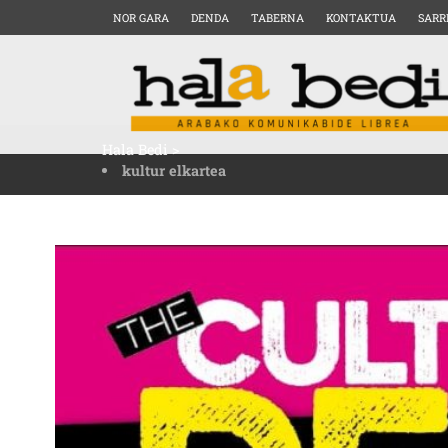
NOR GARA
DENDA
TABERNA
KONTAKTUA
SARR
Hala Bedi
>
kultur elkartea