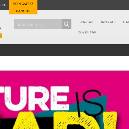
EGIN ZAITEZ
ERA
BAZKIDE!
BERRIAK
IRITZIAK
HA
ZOZKETAK