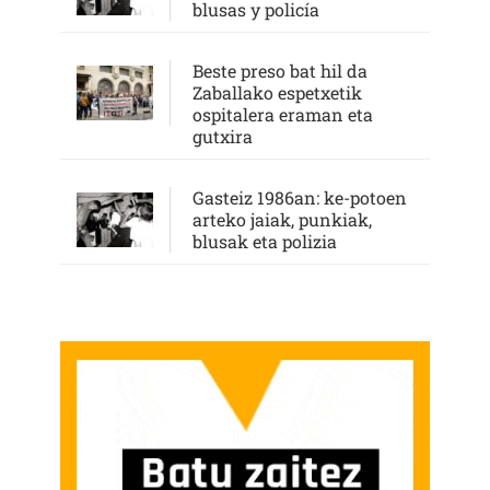
blusas y policía
Beste preso bat hil da
Zaballako espetxetik
ospitalera eraman eta
gutxira
Gasteiz 1986an: ke-potoen
arteko jaiak, punkiak,
blusak eta polizia