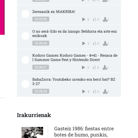
Zeresanik ez: MAKRIBA!
01:02:00
6
0
1
O no será-Edo ez da izango: Beldurra eta arte esz
enikoak
01:00:04
3
0
1
SARIO DE ORBAIN LLENO DE ACTIVIDADES SARRERAN
Kodoro Games: Kodoro Games - 4×41 - Resaca de
l Summer Game Fest y Nintendo Direct
01:06:17
3
0
1
BabaZorra: Youtubeko urrezko era berri bat? BZ 
3-27
01:06:24
4
0
1
Irakurrienak
Gasteiz 1986: fiestas entre
botes de humo, punkis,