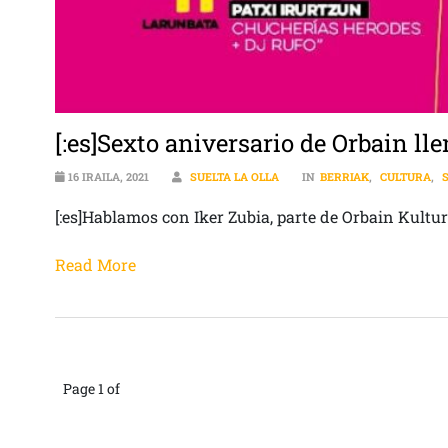
[:es]Sexto aniversario de Orbain ll
16 IRAILA, 2021
SUELTA LA OLLA
IN
BERRIAK
,
CULTURA
,
[:es]Hablamos con Iker Zubia, parte de Orbain Kultur
Read More
Page 1 of