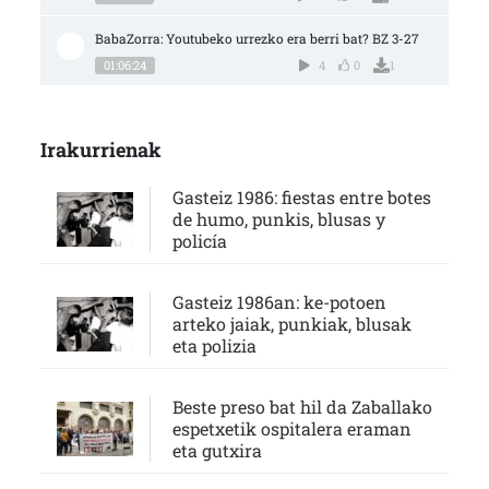
BabaZorra: Youtubeko urrezko era berri bat? BZ 3-27
01:06:24
4
0
1
Irakurrienak
Gasteiz 1986: fiestas entre botes
de humo, punkis, blusas y
policía
Gasteiz 1986an: ke-potoen
arteko jaiak, punkiak, blusak
eta polizia
Beste preso bat hil da Zaballako
espetxetik ospitalera eraman
eta gutxira