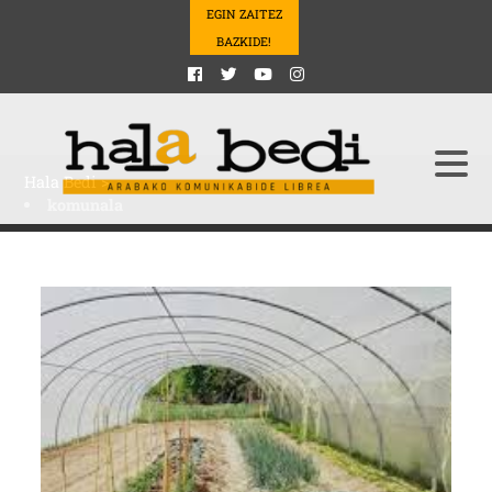
EGIN ZAITEZ
BAZKIDE!
Hala Bedi
>
komunala