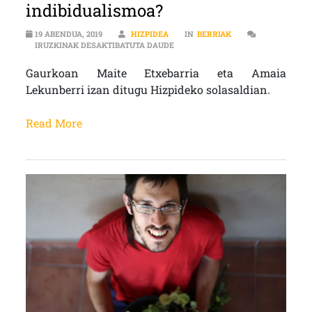
indibidualismoa?
19 ABENDUA, 2019
HIZPIDEA
IN
BERRIAK
SOLASALDIA| KOMUNITATEA VS IN
IRUZKINAK DESAKTIBATUTA DAUDE
Gaurkoan Maite Etxebarria eta Amaia
Lekunberri izan ditugu Hizpideko solasaldian.
Read More