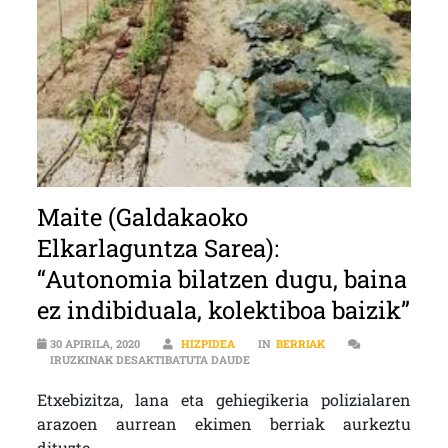
Maite (Galdakaoko
Elkarlaguntza Sarea):
“Autonomia bilatzen dugu, baina
ez indibiduala, kolektiboa baizik”
30 APIRILA, 2020
HIZPIDEA
IN
BERRIAK
MAITE (GALDAKAOKO ELKARLAGUNTZ
IRUZKINAK DESAKTIBATUTA DAUDE
Etxebizitza, lana eta gehiegikeria polizialaren
arazoen aurrean ekimen berriak aurkeztu
dituzte.