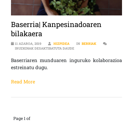
Baserria| Kanpesinadoaren
bilakaera
11 AZAROA, 2019
HIZPIDEA
IN
BERRIAK
BASERRIA| KANPESINADOAREN BI
IRUZKINAK DESAKTIBATUTA DAUDE
Baserriaren munduaren inguruko kolaborazioa
estreinatu dugu.
Read More
Page 1 of