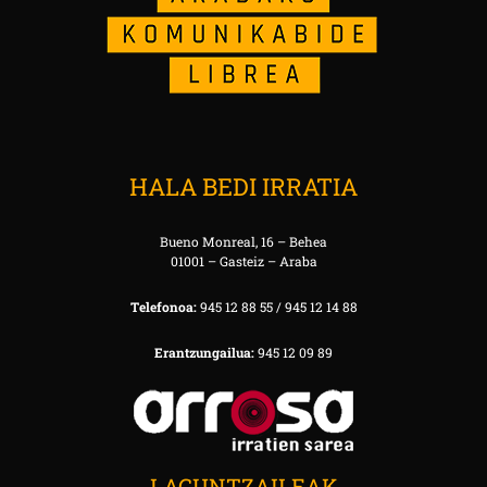
HALA BEDI IRRATIA
Bueno Monreal, 16 – Behea
01001 – Gasteiz – Araba
Telefonoa:
945 12 88 55 / 945 12 14 88
Erantzungailua:
945 12 09 89
LAGUNTZAILEAK