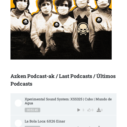
Azken Podcast-ak / Last Podcasts / Últimos
Podcasts
Xperimental Sound System: XSS325 | Cubo | Mundo de 
Agua
00:51:45
3
0
0
La Bola Loca: 6X26 Einar