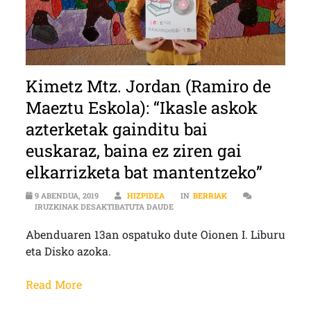
Kimetz Mtz. Jordan (Ramiro de
Maeztu Eskola): “Ikasle askok
azterketak gainditu bai
euskaraz, baina ez ziren gai
elkarrizketa bat mantentzeko”
9 ABENDUA, 2019
HIZPIDEA
IN
BERRIAK
KIMETZ MTZ. JORDAN (RAMIRO DE 
IRUZKINAK DESAKTIBATUTA DAUDE
Abenduaren 13an ospatuko dute Oionen I. Liburu
eta Disko azoka.
Read More