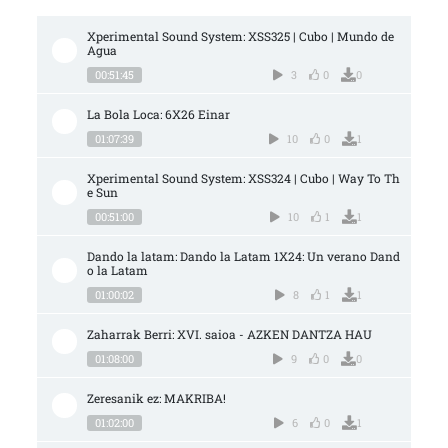
Xperimental Sound System: XSS325 | Cubo | Mundo de 
Agua
00:51:45
3
0
0
La Bola Loca: 6X26 Einar
01:07:39
10
0
1
Xperimental Sound System: XSS324 | Cubo | Way To Th
e Sun
00:51:00
10
1
1
Dando la latam: Dando la Latam 1X24: Un verano Dand
o la Latam
01:00:02
8
1
1
Zaharrak Berri: XVI. saioa - AZKEN DANTZA HAU
01:08:00
9
0
0
Zeresanik ez: MAKRIBA!
01:02:00
6
0
1