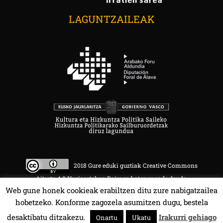
LAGUNTZAILEAK
2018 Gure eduki guztiak Creative Commons
Aitortu 4.0 Nazioartekoa Baimen baten mende daude.
Web gune honek cookieak erabiltzen ditu zure nabigatzailea
hobetzeko. Konforme zagozela asumitzen dugu, bestela
desaktibatu ditzakezu.
Irakurri gehiago
Onartu
Ukatu
HALA BEDI BAT 107.4 MHz.