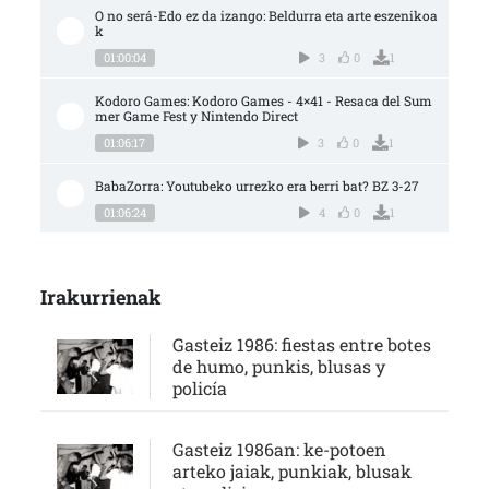
O no será-Edo ez da izango: Beldurra eta arte eszenikoa
k
01:00:04
3
0
1
Kodoro Games: Kodoro Games - 4×41 - Resaca del Sum
mer Game Fest y Nintendo Direct
01:06:17
3
0
1
BabaZorra: Youtubeko urrezko era berri bat? BZ 3-27
01:06:24
4
0
1
Irakurrienak
Gasteiz 1986: fiestas entre botes
de humo, punkis, blusas y
policía
Gasteiz 1986an: ke-potoen
arteko jaiak, punkiak, blusak