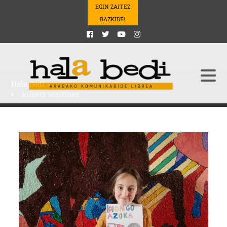
EGIN ZAITEZ
BAZKIDE!
Hala Bedi
>
kimetz martinez