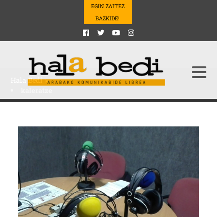
EGIN ZAITEZ
BAZKIDE!
Hala Bedi
>
kaleratze