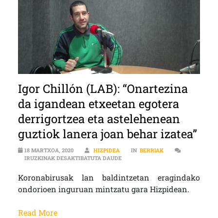
Igor Chillón (LAB): “Onartezina
da igandean etxeetan egotera
derrigortzea eta astelehenean
guztiok lanera joan behar izatea”
18 MARTXOA, 2020
HIZPIDEA
IN
BERRIAK
IGOR CHILLÓN (LAB): “ONARTEZI
IRUZKINAK DESAKTIBATUTA DAUDE
Koronabirusak lan baldintzetan eragindako
ondorioen inguruan mintzatu gara Hizpidean.
Read More