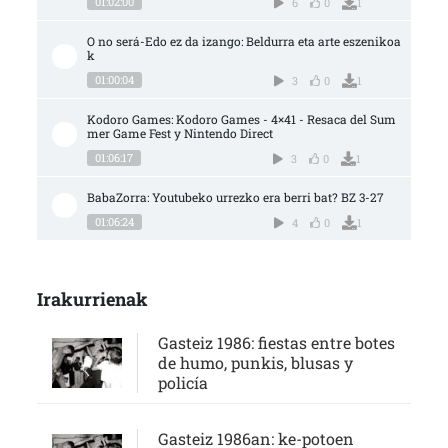
01:02:00
6
0
1
O no será-Edo ez da izango: Beldurra eta arte eszenikoa
k
01:00:04
3
0
1
Kodoro Games: Kodoro Games - 4×41 - Resaca del Sum
mer Game Fest y Nintendo Direct
01:06:17
3
0
1
BabaZorra: Youtubeko urrezko era berri bat? BZ 3-27
01:06:24
4
0
1
Irakurrienak
Gasteiz 1986: fiestas entre botes
de humo, punkis, blusas y
policía
Gasteiz 1986an: ke-potoen