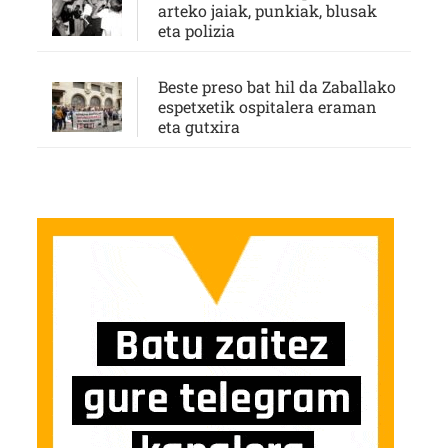
arteko jaiak, punkiak, blusak
eta polizia
Beste preso bat hil da Zaballako
espetxetik ospitalera eraman
eta gutxira