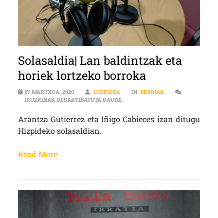
Solasaldia| Lan baldintzak eta
horiek lortzeko borroka
27 MARTXOA, 2020
HIZPIDEA
IN
BERRIAK
SOLASALDIA| LAN BALDINTZAK ET
IRUZKINAK DESAKTIBATUTA DAUDE
Arantza Gutierrez eta Iñigo Cabieces izan ditugu
Hizpideko solasaldian.
Read More