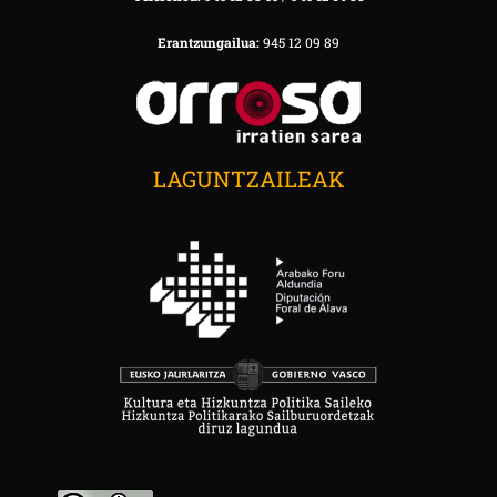
Erantzungailua:
945 12 09 89
LAGUNTZAILEAK