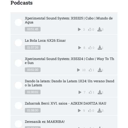
Podcasts
Xperimental Sound System: XSS325 | Cubo | Mundo de 
Agua
00:51:45
3
0
0
La Bola Loca: 6X26 Einar
01:07:39
8
0
1
Xperimental Sound System: XSS324 | Cubo | Way To Th
e Sun
00:51:00
10
1
1
Dando la latam: Dando la Latam 1X24: Un verano Dand
o la Latam
01:00:02
7
1
1
Zaharrak Berri: XVI. saioa - AZKEN DANTZA HAU
01:08:00
9
0
0
Zeresanik ez: MAKRIBA!