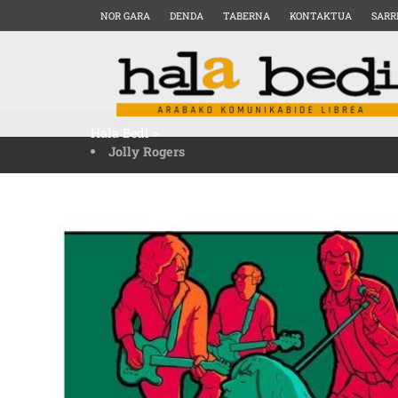
NOR GARA
DENDA
TABERNA
KONTAKTUA
SARR
Hala Bedi
>
Jolly Rogers