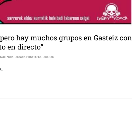
k, pero hay muchos grupos en Gasteiz co
o en directo”
“ESTÁ GUAY IR A VER A BERRI TXARRAK, PER
UZKINAK DESAKTIBATUTA DAUDE
k.