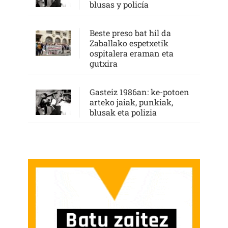
blusas y policía
Beste preso bat hil da
Zaballako espetxetik
ospitalera eraman eta
gutxira
Gasteiz 1986an: ke-potoen
arteko jaiak, punkiak,
blusak eta polizia