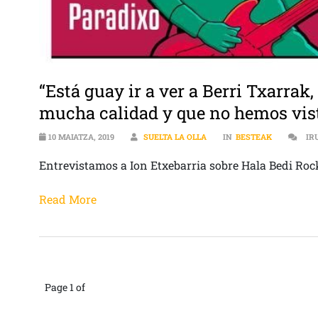
“Está guay ir a ver a Berri Txarra
mucha calidad y que no hemos vist
10 MAIATZA, 2019
SUELTA LA OLLA
IN
BESTEAK
IR
Entrevistamos a Ion Etxebarria sobre Hala Bedi Roc
Read More
Page 1 of