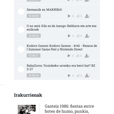
Zeresanik ez: MAKRIBA!
01:02:00
6
0
1
O no será-Edo ez da izango: Beldurra eta arte esz
enikoak
n
01:00:04
3
0
1
Kodoro Games: Kodoro Games - 4×41 - Resaca de
O HAY MUCHOS GRUPOS EN GASTEIZ CON MUCHA CALIDAD Y QUE NO HEMOS VIST
l Summer Game Fest y Nintendo Direct
01:06:17
3
0
1
BabaZorra: Youtubeko urrezko era berri bat? BZ 
3-27
01:06:24
4
0
1
Irakurrienak
Gasteiz 1986: fiestas entre
botes de humo, punkis,