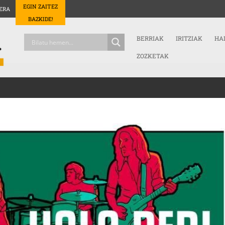
EGIN ZAITEZ
ERA
BAZKIDE!
BERRIAK
IRITZIAK
HA
ZOZKETAK