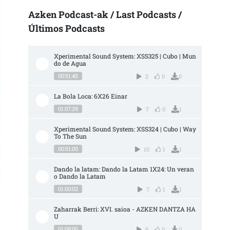
Azken Podcast-ak / Last Podcasts /
Últimos Podcasts
Xperimental Sound System: XSS325 | Cubo | Mun
do de Agua
00:51:45
2
0
0
La Bola Loca: 6X26 Einar
01:07:39
7
0
1
Xperimental Sound System: XSS324 | Cubo | Way 
To The Sun
00:51:00
10
1
1
Dando la latam: Dando la Latam 1X24: Un veran
o Dando la Latam
01:00:02
7
1
1
Zaharrak Berri: XVI. saioa - AZKEN DANTZA HA
U
01:08:00
9
0
0