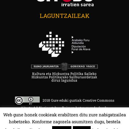
LAGUNTZAILEAK
2018 Gure eduki guztiak Creative Commons
Aitortu 4.0 Nazioartekoa Baimen baten mende daude.
Web gune honek cookieak erabiltzen ditu zure nabigatzailea
hobetzeko. Konforme zagozela asumitzen dugu, bestela