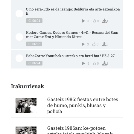
O no será-Edo ez da izango: Beldurra eta arte eszenikoa
k
01:00:04
3
0
1
Kodoro Games: Kodoro Games - 4×41 - Resaca del Sum
mer Game Fest y Nintendo Direct
01:06:17
3
0
1
BabaZorra: Youtubeko urrezko era berri bat? BZ 3-27
01:06:24
4
0
1
Irakurrienak
Gasteiz 1986: fiestas entre botes
de humo, punkis, blusas y
policía
Gasteiz 1986an: ke-potoen
arteko jaiak, punkiak, blusak