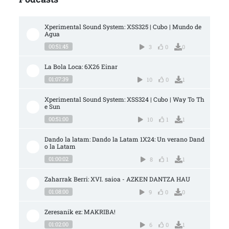
Xperimental Sound System: XSS325 | Cubo | Mundo de 
Agua
00:51:45
3
0
0
La Bola Loca: 6X26 Einar
01:07:39
10
0
1
Xperimental Sound System: XSS324 | Cubo | Way To Th
e Sun
00:51:00
10
1
1
Dando la latam: Dando la Latam 1X24: Un verano Dand
o la Latam
01:00:02
8
1
1
Zaharrak Berri: XVI. saioa - AZKEN DANTZA HAU
01:08:00
9
0
0
Zeresanik ez: MAKRIBA!
01:02:00
6
0
1