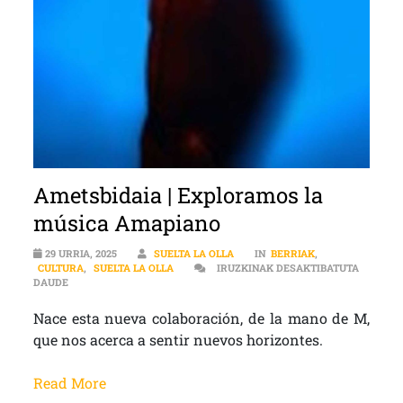
Ametsbidaia | Exploramos la
música Amapiano
29 URRIA, 2025
SUELTA LA OLLA
IN
BERRIAK
,
CULTURA
,
SUELTA LA OLLA
IRUZKINAK DESAKTIBATUTA
AMETSBIDAIA | EXPLORAMOS LA MÚSICA AMAPIANO SARRERAN
DAUDE
Nace esta nueva colaboración, de la mano de M,
que nos acerca a sentir nuevos horizontes.
Read More