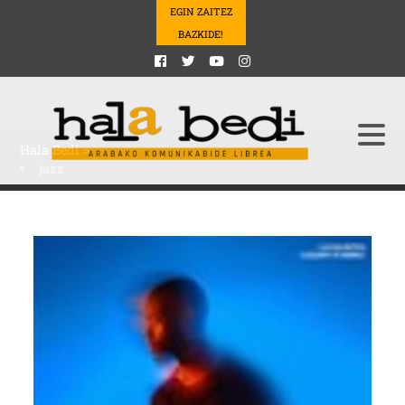
EGIN ZAITEZ
BAZKIDE!
Hala Bedi
>
jazz