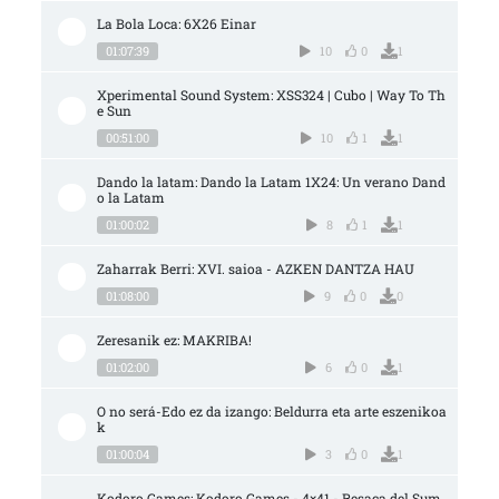
La Bola Loca: 6X26 Einar
01:07:39
10
0
1
Xperimental Sound System: XSS324 | Cubo | Way To Th
e Sun
00:51:00
10
1
1
Dando la latam: Dando la Latam 1X24: Un verano Dand
o la Latam
01:00:02
8
1
1
Zaharrak Berri: XVI. saioa - AZKEN DANTZA HAU
01:08:00
9
0
0
Zeresanik ez: MAKRIBA!
01:02:00
6
0
1
O no será-Edo ez da izango: Beldurra eta arte eszenikoa
k
01:00:04
3
0
1
Kodoro Games: Kodoro Games - 4×41 - Resaca del Sum