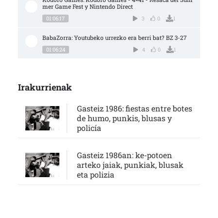
mer Game Fest y Nintendo Direct
01:06:17
3
0
1
BabaZorra: Youtubeko urrezko era berri bat? BZ 3-27
01:06:24
4
0
1
Irakurrienak
Gasteiz 1986: fiestas entre botes
de humo, punkis, blusas y
policía
Gasteiz 1986an: ke-potoen
arteko jaiak, punkiak, blusak
eta polizia