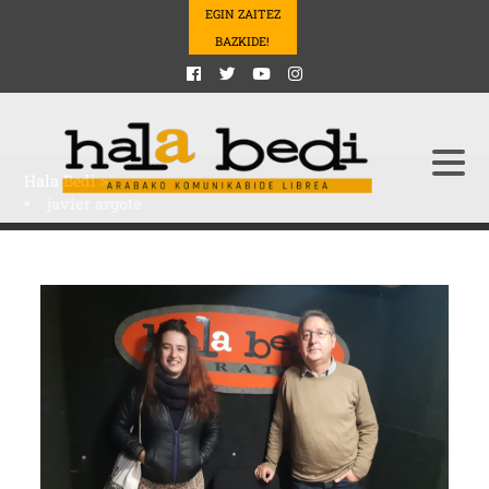
EGIN ZAITEZ
BAZKIDE!
Hala Bedi
>
javier argote