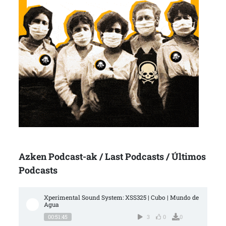
Azken Podcast-ak / Last Podcasts / Últimos
Podcasts
Xperimental Sound System: XSS325 | Cubo | Mundo de 
Agua
00:51:45
3
0
0