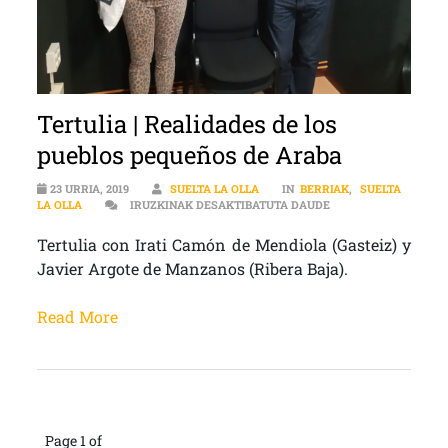
Tertulia | Realidades de los
pueblos pequeños de Araba
23 URRIA, 2019
SUELTA LA OLLA
IN
BERRIAK
,
SUELTA
TERTULIA | REALID
LA OLLA
IRUZKINAK DESAKTIBATUTA DAUDE
Tertulia con Irati Camón de Mendiola (Gasteiz) y
Javier Argote de Manzanos (Ribera Baja).
Read More
Page 1 of