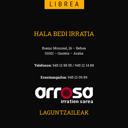
HALA BEDI IRRATIA
Bueno Monreal, 16 – Behea
01001 – Gasteiz – Araba
Telefonoa:
945 12 88 55 / 945 12 14 88
Erantzungailua:
945 12 09 89
LAGUNTZAILEAK