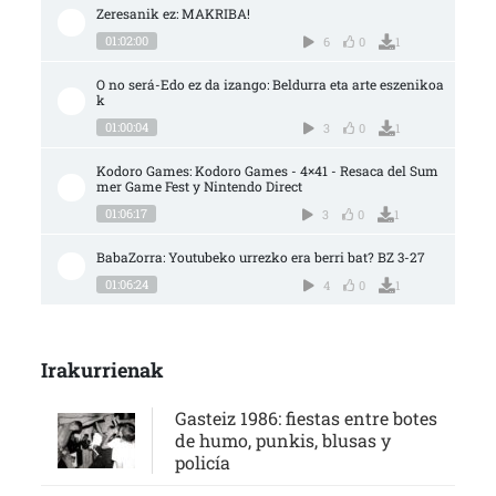
Zeresanik ez: MAKRIBA!
01:02:00
6
0
1
O no será-Edo ez da izango: Beldurra eta arte eszenikoa
k
01:00:04
3
0
1
Kodoro Games: Kodoro Games - 4×41 - Resaca del Sum
mer Game Fest y Nintendo Direct
01:06:17
3
0
1
BabaZorra: Youtubeko urrezko era berri bat? BZ 3-27
01:06:24
4
0
1
Irakurrienak
Gasteiz 1986: fiestas entre botes
de humo, punkis, blusas y
policía