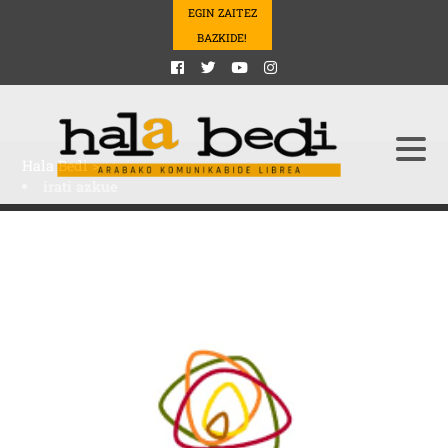
EGIN ZAITEZ
BAZKIDE!
Hala Bedi
>
irati azkue