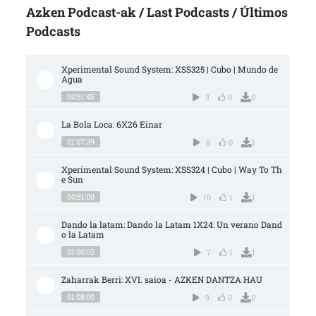
Azken Podcast-ak / Last Podcasts / Últimos
Podcasts
Xperimental Sound System: XSS325 | Cubo | Mundo de 
Agua
00:51:45
3
0
0
La Bola Loca: 6X26 Einar
01:07:39
8
0
1
Xperimental Sound System: XSS324 | Cubo | Way To Th
e Sun
00:51:00
10
1
1
Dando la latam: Dando la Latam 1X24: Un verano Dand
o la Latam
01:00:02
7
1
1
Zaharrak Berri: XVI. saioa - AZKEN DANTZA HAU
01:08:00
9
0
0