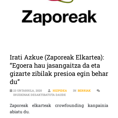
Irati Azkue (Zaporeak Elkartea):
“Egoera hau jasangaitza da eta
gizarte zibilak presioa egin behar
du”
23 URTARRILA, 2020
HIZPIDEA
IN
BERRIAK
IRATI AZKUE (ZAPOREAK ELKARTEA
IRUZKINAK DESAKTIBATUTA DAUDE
Zaporeak elkarteak crowfounding kanpainia
abiatu du.