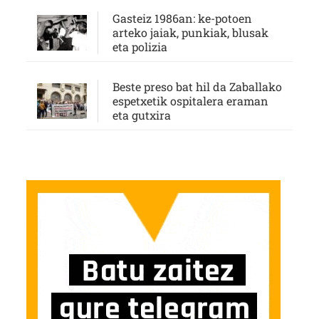
Gasteiz 1986an: ke-potoen
arteko jaiak, punkiak, blusak
eta polizia
Beste preso bat hil da Zaballako
espetxetik ospitalera eraman
eta gutxira