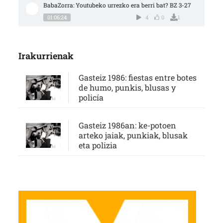
BabaZorra: Youtubeko urrezko era berri bat? BZ 3-27
01:06:24
4
0
1
Irakurrienak
Gasteiz 1986: fiestas entre botes
de humo, punkis, blusas y
policía
Gasteiz 1986an: ke-potoen
arteko jaiak, punkiak, blusak
eta polizia