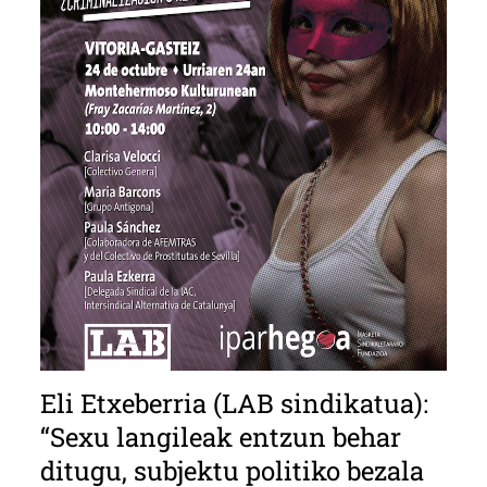
Eli Etxeberria (LAB sindikatua):
“Sexu langileak entzun behar
ditugu, subjektu politiko bezala