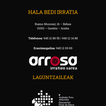
HALA BEDI IRRATIA
Bueno Monreal, 16 – Behea
01001 – Gasteiz – Araba
Telefonoa:
945 12 88 55 / 945 12 14 88
Erantzungailua:
945 12 09 89
LAGUNTZAILEAK