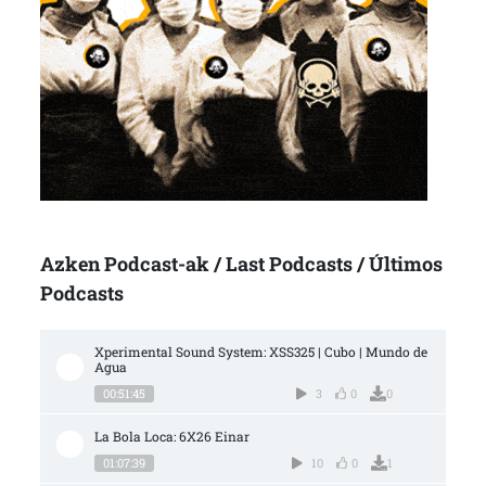
Azken Podcast-ak / Last Podcasts / Últimos
Podcasts
Xperimental Sound System: XSS325 | Cubo | Mundo de 
Agua
00:51:45
3
0
0
La Bola Loca: 6X26 Einar
01:07:39
10
0
1