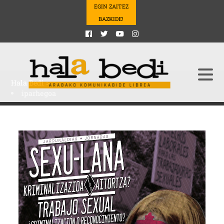
EGIN ZAITEZ
BAZKIDE!
Hala Bedi
>
iparhegoa