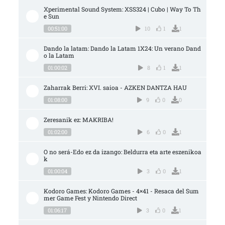
Xperimental Sound System: XSS324 | Cubo | Way To Th
e Sun
00:51:00
10
1
1
Dando la latam: Dando la Latam 1X24: Un verano Dand
o la Latam
01:00:02
8
1
1
Zaharrak Berri: XVI. saioa - AZKEN DANTZA HAU
01:08:00
9
0
0
Zeresanik ez: MAKRIBA!
01:02:00
6
0
1
O no será-Edo ez da izango: Beldurra eta arte eszenikoa
k
01:00:04
3
0
1
Kodoro Games: Kodoro Games - 4×41 - Resaca del Sum
mer Game Fest y Nintendo Direct
01:06:17
3
0
1