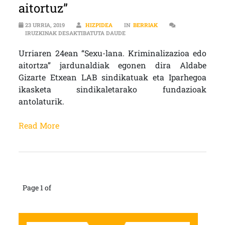
aitortuz”
23 URRIA, 2019
HIZPIDEA
IN
BERRIAK
ELI ETXEBERRIA (LAB SINDIKATUA
IRUZKINAK DESAKTIBATUTA DAUDE
Urriaren 24ean “Sexu-lana. Kriminalizazioa edo
aitortza” jardunaldiak egonen dira Aldabe
Gizarte Etxean LAB sindikatuak eta Iparhegoa
ikasketa sindikaletarako fundazioak
antolaturik.
Read More
Page 1 of