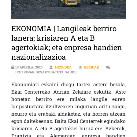
EKONOMIA | Langileak berriro
lanera; krisiaren A eta B
agertokiak; eta enpresa handien
nazionalizazioa
15 APIRILA, 2020
HIZPIDEA
IN
BERRIAK
EKONOMIA | LANGILEAK BERRIRO L
IRUZKINAK DESAKTIBATUTA DAUDE
Ekonomiari eskaini diogu tartea astero bezala,
Ekai Centerreko Adrian Zelaiare eskutik. Aste
honetan berriro ere milaka langile euren
lanpostuetara itzultzearen inguruan aritu zaigu,
neurro eta erabaki aldaketaz, eta horren atzean
egon daitekeenaz. Baita Ekai Centerrek egindako
krisiaren A eta B agertokiei buruz ere. Azkenik,
Frantzia eta Alemanian enpresa handien