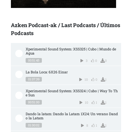
Azken Podcast-ak / Last Podcasts / Últimos
Podcasts
Xperimental Sound System: XSS325 | Cubo | Mundo de 
Agua
00:51:45
3
0
0
La Bola Loca: 6X26 Einar
01:07:39
10
0
1
Xperimental Sound System: XSS324 | Cubo | Way To Th
e Sun
00:51:00
10
1
1
Dando la latam: Dando la Latam 1X24: Un verano Dand
o la Latam
01:00:02
8
1
1