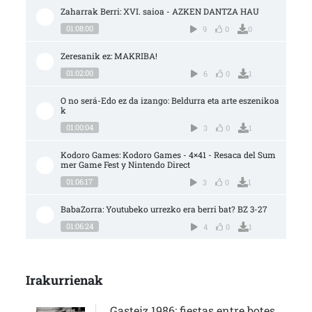
Zaharrak Berri: XVI. saioa - AZKEN DANTZA HAU
01:08:00
9
0
0
Zeresanik ez: MAKRIBA!
01:02:00
6
0
1
O no será-Edo ez da izango: Beldurra eta arte eszenikoa
k
01:00:04
3
0
1
Kodoro Games: Kodoro Games - 4×41 - Resaca del Sum
mer Game Fest y Nintendo Direct
01:06:17
3
0
1
BabaZorra: Youtubeko urrezko era berri bat? BZ 3-27
01:06:24
4
0
1
Irakurrienak
Gasteiz 1986: fiestas entre botes