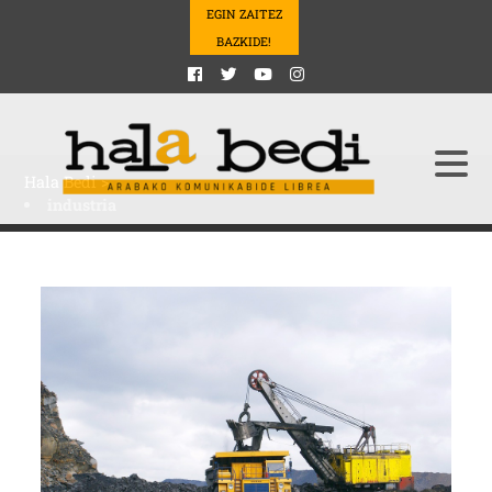
EGIN ZAITEZ
BAZKIDE!
Hala Bedi
>
industria