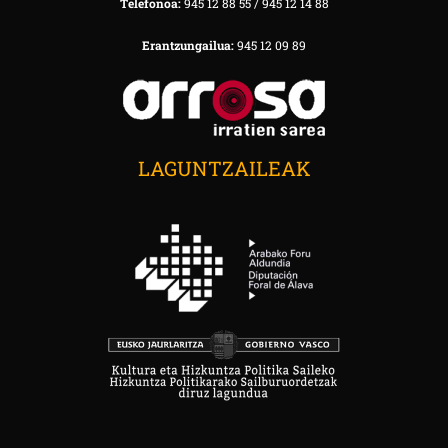
Telefonoa:
945 12 88 55 / 945 12 14 88
Erantzungailua:
945 12 09 89
LAGUNTZAILEAK