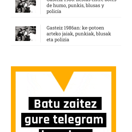
de humo, punkis, blusas y
policía
Gasteiz 1986an: ke-potoen
arteko jaiak, punkiak, blusak
eta polizia