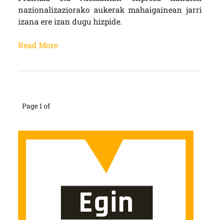
nazionalizaziorako aukerak mahaigainean jarri
izana ere izan dugu hizpide.
Read More
Page 1 of