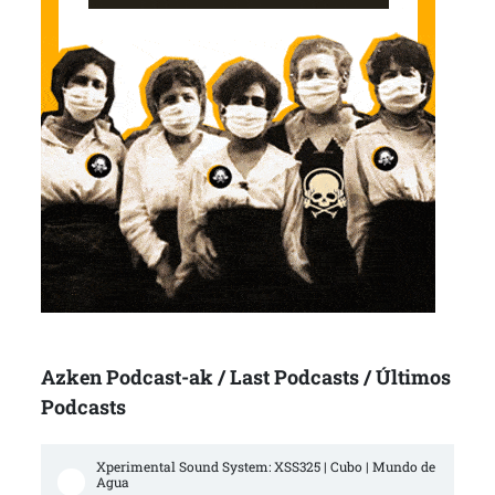
Azken Podcast-ak / Last Podcasts / Últimos
Podcasts
Xperimental Sound System: XSS325 | Cubo | Mundo de 
Agua