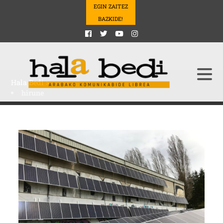
EGIN ZAITEZ
BAZKIDE!
Hala Bedi
>
hirune