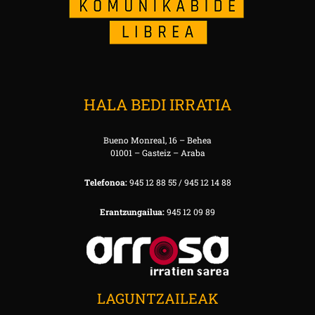
HALA BEDI IRRATIA
Bueno Monreal, 16 – Behea
01001 – Gasteiz – Araba
Telefonoa:
945 12 88 55 / 945 12 14 88
Erantzungailua:
945 12 09 89
LAGUNTZAILEAK