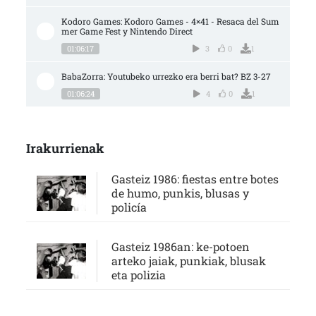
Kodoro Games: Kodoro Games - 4×41 - Resaca del Sum
mer Game Fest y Nintendo Direct
01:06:17
3
0
1
BabaZorra: Youtubeko urrezko era berri bat? BZ 3-27
01:06:24
4
0
1
Irakurrienak
Gasteiz 1986: fiestas entre botes
de humo, punkis, blusas y
policía
Gasteiz 1986an: ke-potoen
arteko jaiak, punkiak, blusak
eta polizia