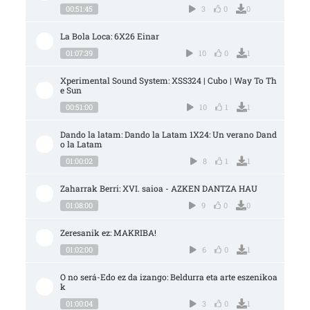
00:51:45
3
0
0
La Bola Loca: 6X26 Einar
01:07:39
10
0
1
Xperimental Sound System: XSS324 | Cubo | Way To Th
e Sun
00:51:00
10
1
1
Dando la latam: Dando la Latam 1X24: Un verano Dand
o la Latam
01:00:02
8
1
1
Zaharrak Berri: XVI. saioa - AZKEN DANTZA HAU
01:08:00
9
0
0
Zeresanik ez: MAKRIBA!
01:02:00
6
0
1
O no será-Edo ez da izango: Beldurra eta arte eszenikoa
k
01:00:04
3
0
1