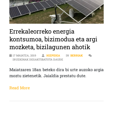
Errekaleorreko energia
kontsumoa, bizimodua eta argi
mozketa, bizilagunen ahotik
17 MAIATZA, 2019
HIZPIDEA
IN
BERRIAK
ERREKALEORREKO ENERGIA KONTSU
IRUZKINAK DESAKTIBATUTA DAUDE
Maiatzaren 18an beteko dira bi urte auzoko argia
moztu zietenetik. Jaialdia prestatu dute.
Read More