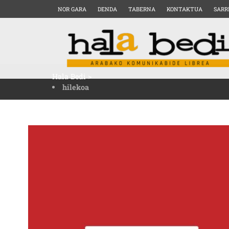
NOR GARA
DENDA
TABERNA
KONTAKTUA
SARR
Hala Bedi
>
hilekoa