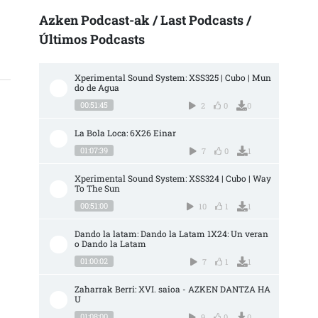
Azken Podcast-ak / Last Podcasts /
Últimos Podcasts
Xperimental Sound System: XSS325 | Cubo | Mun
do de Agua
00:51:45
2
0
0
La Bola Loca: 6X26 Einar
01:07:39
7
0
1
Xperimental Sound System: XSS324 | Cubo | Way 
To The Sun
00:51:00
10
1
1
Dando la latam: Dando la Latam 1X24: Un veran
o Dando la Latam
01:00:02
7
1
1
Zaharrak Berri: XVI. saioa - AZKEN DANTZA HA
U
01:08:00
9
0
0