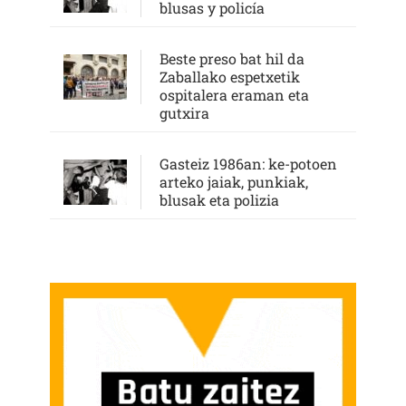
blusas y policía
Beste preso bat hil da
Zaballako espetxetik
ospitalera eraman eta
gutxira
Gasteiz 1986an: ke-potoen
arteko jaiak, punkiak,
blusak eta polizia