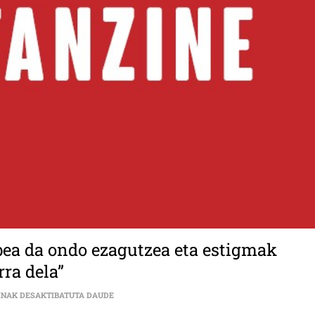
bea da ondo ezagutzea eta estigmak
rra dela”
NATALIA ALBENIZ (REDFANZINE): “HOBEA DA OND
INAK DESAKTIBATUTA DAUDE