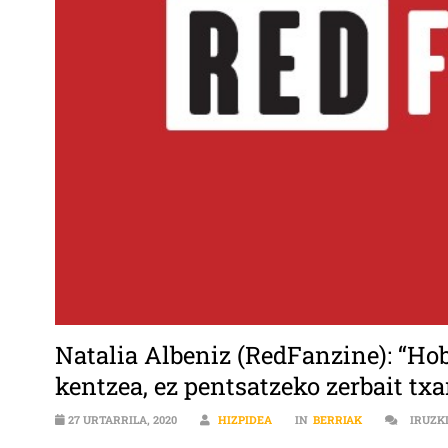
Natalia Albeniz (RedFanzine): “Ho
kentzea, ez pentsatzeko zerbait txa
27 URTARRILA, 2020
HIZPIDEA
IN
BERRIAK
IRUZK