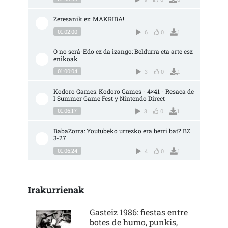
Zeresanik ez: MAKRIBA!
01:02:00
6
0
1
O no será-Edo ez da izango: Beldurra eta arte esz
enikoak
01:00:04
3
0
1
Kodoro Games: Kodoro Games - 4×41 - Resaca de
l Summer Game Fest y Nintendo Direct
01:06:17
3
0
1
BabaZorra: Youtubeko urrezko era berri bat? BZ 
3-27
01:06:24
4
0
1
Irakurrienak
Gasteiz 1986: fiestas entre
botes de humo, punkis,