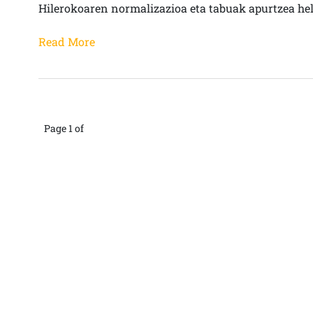
Hilerokoaren normalizazioa eta tabuak apurtzea he
Read More
Page 1 of