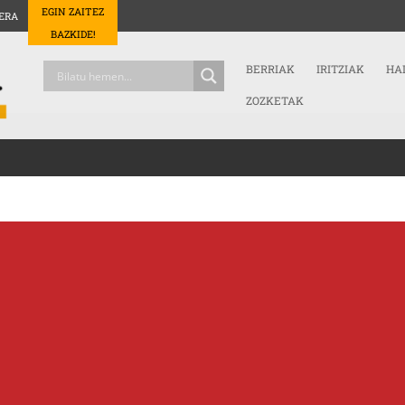
EGIN ZAITEZ
ERA
BAZKIDE!
BERRIAK
IRITZIAK
HA
ZOZKETAK