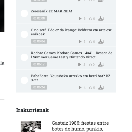
Zeresanik ez: MAKRIBA!
01:02:00
6
0
1
O no será-Edo ez da izango: Beldurra eta arte esz
enikoak
01:00:04
3
0
1
O | PROPUESTAS CINÉFILAS DE LA SEMANA SARRERAN
Kodoro Games: Kodoro Games - 4×41 - Resaca de
l Summer Game Fest y Nintendo Direct
la
01:06:17
3
0
1
BabaZorra: Youtubeko urrezko era berri bat? BZ 
3-27
01:06:24
4
0
1
Irakurrienak
Gasteiz 1986: fiestas entre
botes de humo, punkis,