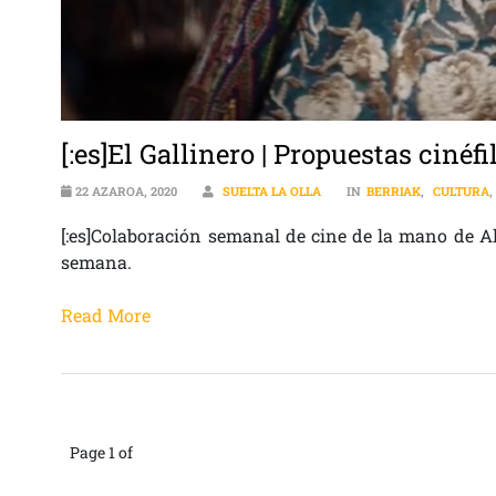
[:es]El Gallinero | Propuestas cinéf
22 AZAROA, 2020
SUELTA LA OLLA
IN
BERRIAK
,
CULTURA
[:es]Colaboración semanal de cine de la mano de Al
semana.
Read More
Page 1 of