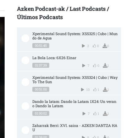
Azken Podcast-ak / Last Podcasts /
Últimos Podcasts
Xperimental Sound System: XSS325 | Cubo | Mun
do de Agua
00:51:45
2
0
0
La Bola Loca: 6X26 Einar
01:07:39
7
0
1
Xperimental Sound System: XSS324 | Cubo | Way 
To The Sun
00:51:00
10
1
1
Dando la latam: Dando la Latam 1X24: Un veran
o Dando la Latam
01:00:02
7
1
1
Zaharrak Berri: XVI. saioa - AZKEN DANTZA HA
U
01:08:00
9
0
0