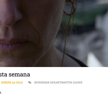
 esta semana
[:ES]EL GALLINER
,
SUELTA LA OLLA
IRUZKINAK DESAKTIBATUTA DAUDE
a.