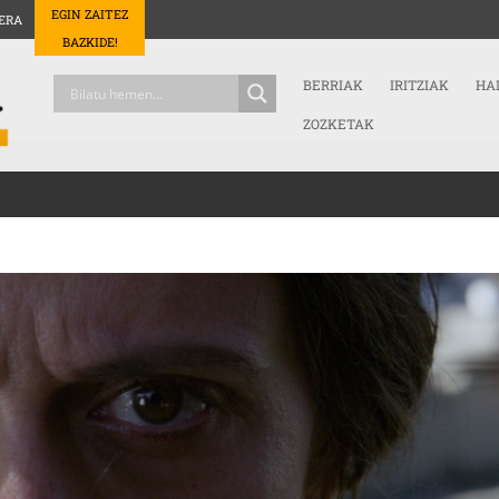
EGIN ZAITEZ
ERA
BAZKIDE!
BERRIAK
IRITZIAK
HA
ZOZKETAK