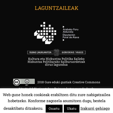
LAGUNTZAILEAK
2018 Gure eduki guztiak Creative Commons
Aitortu 4.0 Nazioartekoa Baimen baten mende daude.
Web gune honek cookieak erabiltzen ditu zure nabigatzailea
hobetzeko. Konforme zagozela asumitzen dugu, bestela
desaktibatu ditzakezu.
Irakurri gehiago
Onartu
Ukatu
HALA BEDI BAT 107.4 MHz.