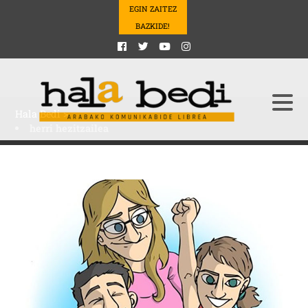
EGIN ZAITEZ
BAZKIDE!
Hala Bedi
>
herri hezitzailea