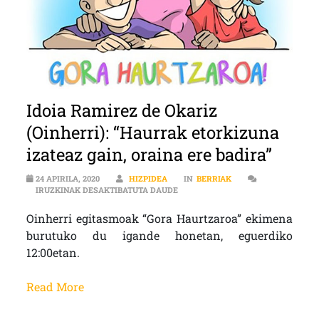
Idoia Ramirez de Okariz
(Oinherri): “Haurrak etorkizuna
izateaz gain, oraina ere badira”
24 APIRILA, 2020
HIZPIDEA
IN
BERRIAK
IDOIA RAMIREZ DE OKARIZ (OINHE
IRUZKINAK DESAKTIBATUTA DAUDE
Oinherri egitasmoak “Gora Haurtzaroa” ekimena
burutuko du igande honetan, eguerdiko
12:00etan.
Read More