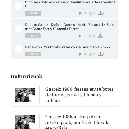
O no será-Edo ez da izango: Beldurra eta arte eszenikoa
k
01:00:04
3
0
1
Kodoro Games: Kodoro Games - 4×41 - Resaca del Sum
mer Game Fest y Nintendo Direct
01:06:17
3
0
1
BabaZorra: Youtubeko urrezko era berri bat? BZ 3-27
01:06:24
4
0
1
Irakurrienak
Gasteiz 1986: fiestas entre botes
de humo, punkis, blusas y
policía
Gasteiz 1986an: ke-potoen
arteko jaiak, punkiak, blusak
eta polizia