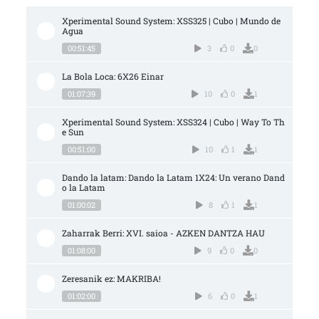
Xperimental Sound System: XSS325 | Cubo | Mundo de 
Agua
00:51:45
3
0
0
La Bola Loca: 6X26 Einar
01:07:39
10
0
1
Xperimental Sound System: XSS324 | Cubo | Way To Th
e Sun
00:51:00
10
1
1
Dando la latam: Dando la Latam 1X24: Un verano Dand
o la Latam
01:00:02
8
1
1
Zaharrak Berri: XVI. saioa - AZKEN DANTZA HAU
01:08:00
9
0
0
Zeresanik ez: MAKRIBA!
01:02:00
6
0
1