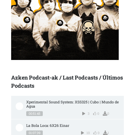
Azken Podcast-ak / Last Podcasts / Últimos
Podcasts
Xperimental Sound System: XSS325 | Cubo | Mundo de 
Agua
00:51:45
3
0
0
La Bola Loca: 6X26 Einar
01:07:39
10
0
1