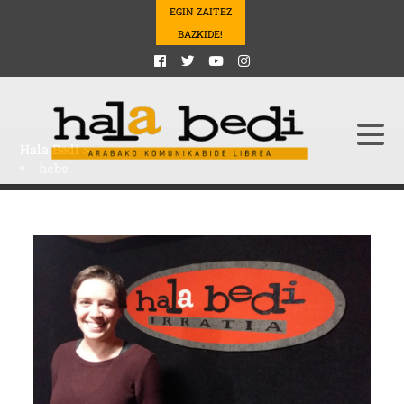
EGIN ZAITEZ
BAZKIDE!
Hala Bedi
>
hebe