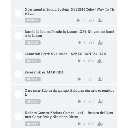
Xperimental Sound System: XSS324 | Cubo | Way To Th
e Sun
00:51:00
10
1
1
Dando la latam: Dando la Latam 1X24: Un verano Dand
o la Latam
01:00:02
8
1
1
Zaharrak Berri: XVI. saioa - AZKEN DANTZA HAU
01:08:00
9
0
0
Zeresanik ez: MAKRIBA!
01:02:00
6
0
1
O no será-Edo ez da izango: Beldurra eta arte eszenikoa
k
01:00:04
3
0
1
Kodoro Games: Kodoro Games - 4×41 - Resaca del Sum
mer Game Fest y Nintendo Direct
01:06:17
3
0
1