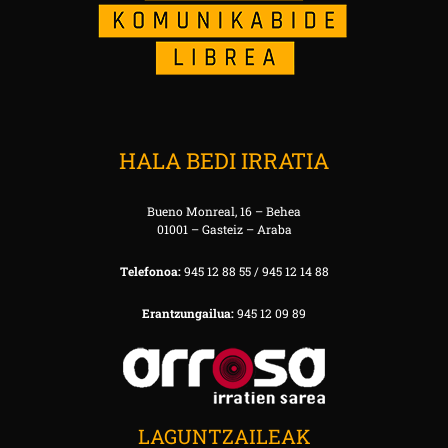
HALA BEDI IRRATIA
Bueno Monreal, 16 – Behea
01001 – Gasteiz – Araba
Telefonoa:
945 12 88 55 / 945 12 14 88
Erantzungailua:
945 12 09 89
LAGUNTZAILEAK