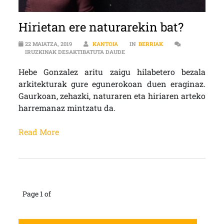
Hirietan ere naturarekin bat?
22 MAIATZA, 2019
KANTOIA
IN
BERRIAK
HIRIETAN ERE NATURAREKIN BAT?
IRUZKINAK DESAKTIBATUTA DAUDE
Hebe Gonzalez aritu zaigu hilabetero bezala
arkitekturak gure egunerokoan duen eraginaz.
Gaurkoan, zehazki, naturaren eta hiriaren arteko
harremanaz mintzatu da.
Read More
Page 1 of