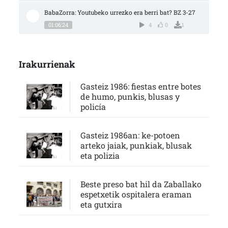
BabaZorra: Youtubeko urrezko era berri bat? BZ 3-27
01:06:24
4
0
1
Irakurrienak
Gasteiz 1986: fiestas entre botes
de humo, punkis, blusas y
policía
Gasteiz 1986an: ke-potoen
arteko jaiak, punkiak, blusak
eta polizia
Beste preso bat hil da Zaballako
espetxetik ospitalera eraman
eta gutxira