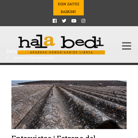
EGIN ZAITEZ
BAZKIDE!
Hala Bedi
>
hauts dokumentala