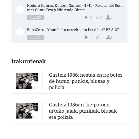
Kodoro Games: Kodoro Games - 4×41 - Resaca del Sum
mer Game Fest y Nintendo Direct
01:06:17
3
0
1
BabaZorra: Youtubeko urrezko era berri bat? BZ 3-27
01:06:24
4
0
1
Irakurrienak
Gasteiz 1986: fiestas entre botes
de humo, punkis, blusas y
policía
Gasteiz 1986an: ke-potoen
arteko jaiak, punkiak, blusak
eta polizia