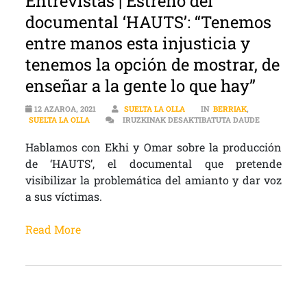
Entrevistas | Estreno del
documental ‘HAUTS’: “Tenemos
entre manos esta injusticia y
tenemos la opción de mostrar, de
enseñar a la gente lo que hay”
12 AZAROA, 2021
SUELTA LA OLLA
IN
BERRIAK
,
ENTREVISTA
SUELTA LA OLLA
IRUZKINAK DESAKTIBATUTA DAUDE
Hablamos con Ekhi y Omar sobre la producción
de ‘HAUTS’, el documental que pretende
visibilizar la problemática del amianto y dar voz
a sus víctimas.
Read More