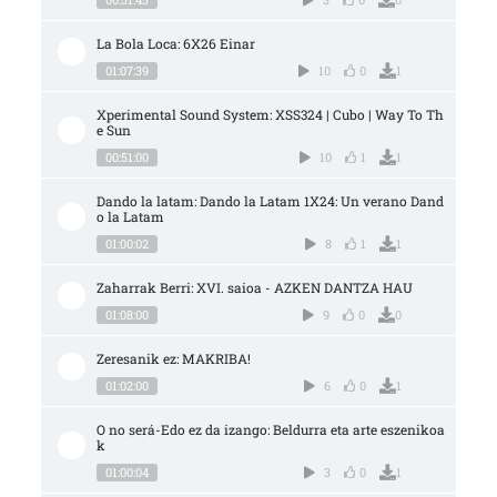
La Bola Loca: 6X26 Einar
01:07:39
10
0
1
Xperimental Sound System: XSS324 | Cubo | Way To Th
e Sun
00:51:00
10
1
1
Dando la latam: Dando la Latam 1X24: Un verano Dand
o la Latam
01:00:02
8
1
1
Zaharrak Berri: XVI. saioa - AZKEN DANTZA HAU
01:08:00
9
0
0
Zeresanik ez: MAKRIBA!
01:02:00
6
0
1
O no será-Edo ez da izango: Beldurra eta arte eszenikoa
k
01:00:04
3
0
1